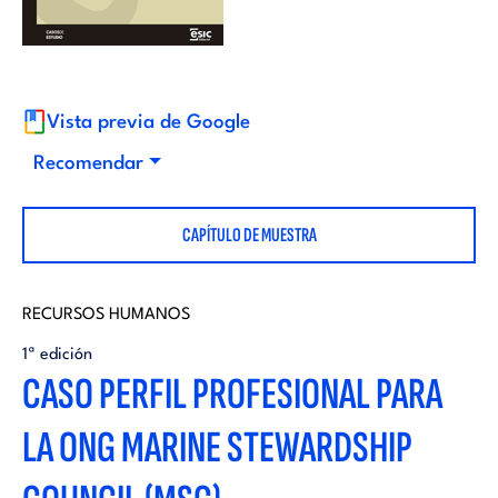
i
d
t
i
o
Vista previa de Google
t
Recomendar
r
o
CAPÍTULO DE MUESTRA
i
r
a
RECURSOS HUMANOS
i
1ª edición
l
CASO PERFIL PROFESIONAL PARA
a
LA ONG MARINE STEWARDSHIP
l