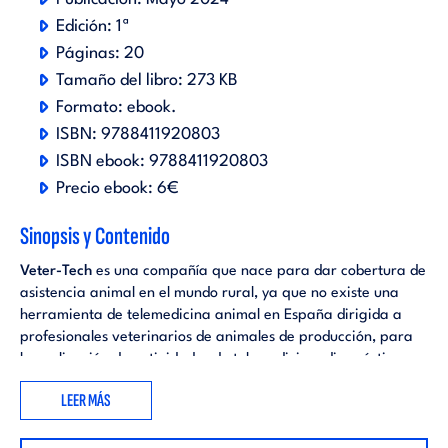
Edición:
1ª
Páginas:
20
Tamaño del libro:
273 KB
Formato:
ebook
.
ISBN:
9788411920803
ISBN ebook:
9788411920803
Precio ebook:
6€
Sinopsis y Contenido
Veter-Tech
es una compañía que nace para dar cobertura de
asistencia animal en el mundo rural, ya que no existe una
herramienta de telemedicina animal en España dirigida a
profesionales veterinarios de animales de producción, para
la realización de actividades de telemedicina, diagnóstico y
prescripción veterinario, mediante una plataforma
online
.
LEER MÁS
Así mismo, Veter-Tech nace para cubrir la necesidad de
facilitar la labor al veterinario de poder realizar su trabajo