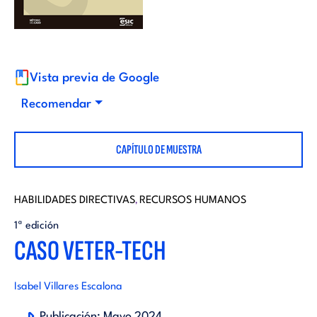
i
d
t
i
o
Vista previa de Google
t
Recomendar
r
o
CAPÍTULO DE MUESTRA
i
r
a
HABILIDADES DIRECTIVAS
RECURSOS HUMANOS
,
i
1ª edición
l
CASO VETER-TECH
a
Isabel Villares Escalona
l
Publicación:
Mayo 2024