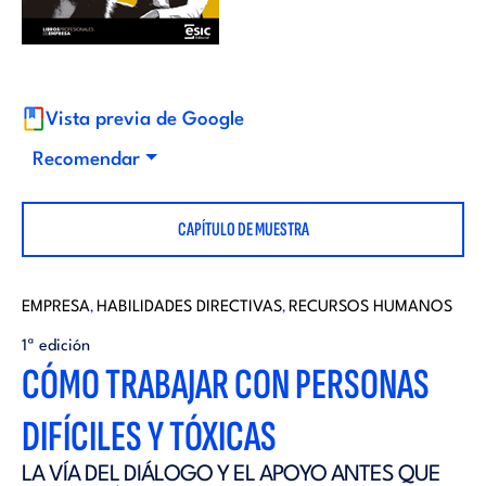
i
d
t
i
o
Vista previa de Google
t
Recomendar
r
o
CAPÍTULO DE MUESTRA
i
r
a
EMPRESA
HABILIDADES DIRECTIVAS
RECURSOS HUMANOS
,
,
i
1ª edición
l
CÓMO TRABAJAR CON PERSONAS
a
DIFÍCILES Y TÓXICAS
l
LA VÍA DEL DIÁLOGO Y EL APOYO ANTES QUE