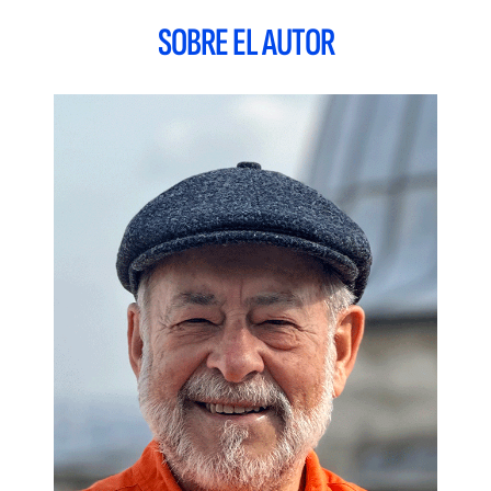
Por todo ello, debemos ser conscientes de que una de las
SOBRE EL AUTOR
áreas en las que todo mando debe ejercer un dominio cada
vez más preciso es en la gestión de personas difíciles,
problemáticas y tóxicas, así como en el desarrollo profesional
de los colaboradores que dependen de él; para eso, debe
desarrollar aptitudes y habilidades que permitan potenciar su
liderazgo, el trabajo en equipo, la motivación y la
comunicación, competencias de reconocido interés,
especialmente si se tiene en cuenta que una de las
principales funciones de todo mando responsable es dirigir
con la mayor eficacia el equipo humano puesto a su cargo y
favorecer su desarrollo.
Índice:
Capítulo 1. La dirección y gestión de personas hoy.- Capítulo
2. Estilos de dirección.- Capítulo 3. Tipos de personas y
comportamientos humanos.- Capítulo 4. Organizaciones
tóxicas.- Capítulo 5. Personas difíciles y tóxicas.- Capítulo 6.
Cómo