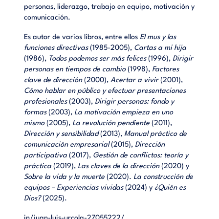
personas, liderazgo, trabajo en equipo, motivación y
comunicación.
Es autor de varios libros, entre ellos
El mus y las
funciones directivas
(1985-2005),
Cartas a mi hija
(1986),
Todos podemos ser más felices
(1996),
Dirigir
personas en tiempos de cambio
(1998),
Factores
clave de dirección
(2000),
Acertar a vivir
(2001),
Cómo hablar en público y efectuar presentaciones
profesionales
(2003),
Dirigir personas: fondo y
formas
(2003),
La motivación empieza en uno
mismo
(2005),
La revolución pendiente
(2011),
Dirección y sensibilidad
(2013),
Manual práctico de
comunicación empresarial
(2015),
Dirección
participativa
(2017),
Gestión de conflictos: teoría y
práctica
(2019),
Las claves de la dirección
(2020) y
Sobre la vida y la muerte
(2020).
La construcción de
equipos – Experiencias vividas
(2024) y
¿Quién es
Dios?
(2025).
in/juan-luis-urcola-27055222/