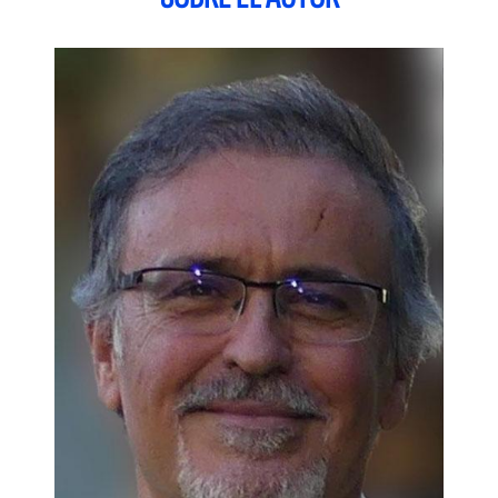
importancia de medir resultados y la complejidad de conjugar
políticas de empresa con normativas obligatorias justifica la
necesidad de este libro.
Índice:
Prólogo.- Sobre ética de las empresas, responsabilidad social
y sostenibilidad.- Los derechos humanos, la dignidad humana
y la responsabilidad social.- La protección jurídica de los
derechos humanos.-El impulso público de los derechos
humanos.- El impulso privado de los derechos humanos.- La
defensa de los derechos humanos por las empresas en zonas
de conflicto.- La debida diligencia de las empresas en
materia de derechos humanos.- Análisis de riesgos en
impactos en derechos humanos mediante la debida
diligencia.- Índice de tablas, figuras, acrónimos y
abreviaturas.- Bibliografía.