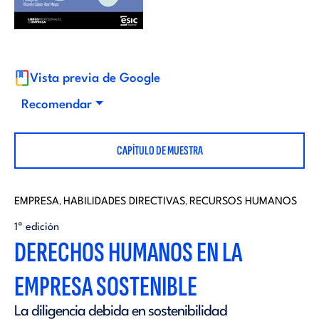
i
d
t
i
o
Vista previa de Google
t
Recomendar
r
o
CAPÍTULO DE MUESTRA
i
r
a
EMPRESA
HABILIDADES DIRECTIVAS
RECURSOS HUMANOS
,
,
i
1ª edición
l
DERECHOS HUMANOS EN LA
a
EMPRESA SOSTENIBLE
l
La diligencia debida en sostenibilidad