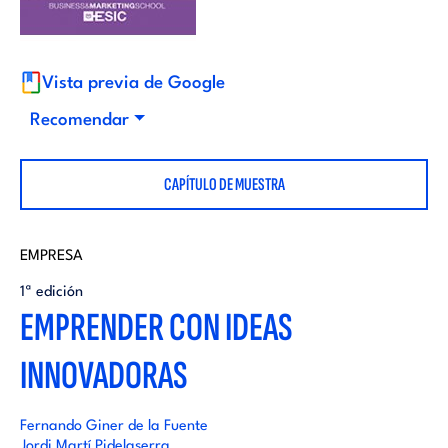
i
d
t
i
Vista previa de Google
o
Recomendar
t
r
CAPÍTULO DE MUESTRA
o
i
r
EMPRESA
a
1ª edición
i
EMPRENDER CON IDEAS
l
INNOVADORAS
a
l
Fernando Giner de la Fuente
Jordi Martí Pidelaserra