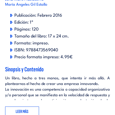
María Angeles Gil Estallo
Publicación:
Febrero 2016
Edición:
1ª
Páginas:
120
Tamaño del libro:
17 x 24 cm.
Formato:
impreso
.
ISBN:
9788473569040
Precio formato impreso:
4.95€
Sinopsis y Contenido
Un libro, hecho a tres manos, que intenta ir más allá. A
plantearnos el hecho de crear una empresa innovando.
La innovación es una competencia o capacidad organizativa
y/o personal que se manifiesta en la velocidad de respuesta y
en el acierto en la anticipación y adaptación de la
organización y/o la persona a los cambios observables en el
LEER MÁS
entorno, a través de la aplicación de conocimientos y