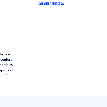
SOLICITAR MUESTRA
rte para
confort,
 cambios
ipal del
liente o
nos hace
. Muchas
alor, su