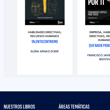
,
,
HABILIDADES DIRECTIVAS
EMPRESA
HABI
,
RECURSOS HUMANOS
DIRECTIVAS
RE
IÓN
TALENTOCENTRISMO
HUMANO
OS
QUE NADIE PIENS
ELENA ARNAIZ ECKER
FRANCISCO JAVI
SÉ
SEGOVI
N
NUESTROS LIBROS
ÁREAS TEMÁTICAS