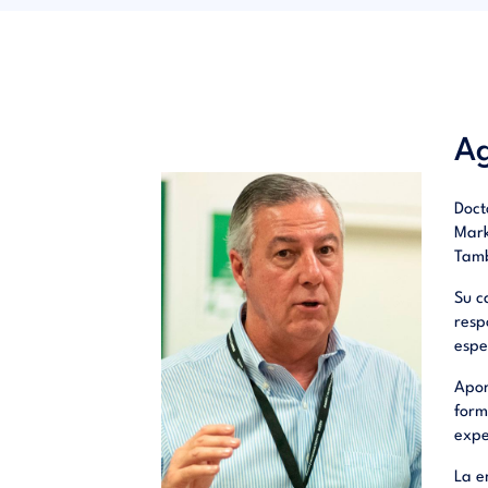
Ag
Doct
Mark
Tamb
Su c
resp
espe
Apor
form
expe
La e