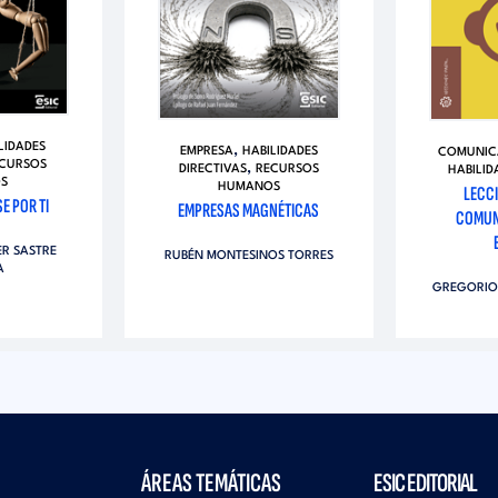
LIDADES
,
EMPRESA
HABILIDADES
COMUNIC
CURSOS
,
DIRECTIVAS
RECURSOS
HABILID
S
HUMANOS
LECCI
E POR TI
EMPRESAS MAGNÉTICAS
COMUN
ER SASTRE
RUBÉN MONTESINOS TORRES
A
GREGORIO
ÁREAS TEMÁTICAS
ESIC EDITORIAL