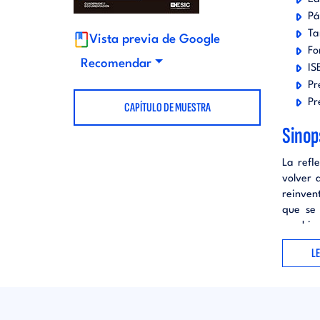
t
Pá
d
Ta
Vista previa de Google
Fo
o
i
Recomendar
IS
Pr
r
t
Pr
CAPÍTULO DE MUESTRA
Sinop
i
o
La refl
volver 
a
r
reinven
que se 
l
i
cambio 
nivel d
L
menos e
a
empresa
proyect
l