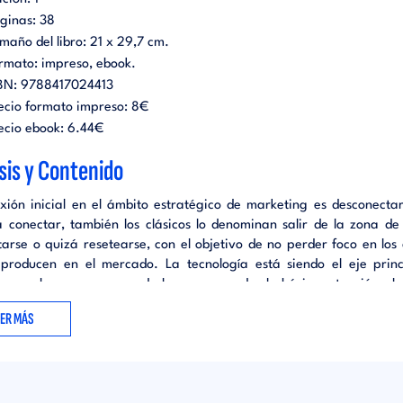
ginas:
38
maño del libro:
21 x 29,7 cm.
rmato:
impreso
ebook
.
BN:
9788417024413
ecio formato impreso:
8€
ecio ebook:
6.44€
sis y Contenido
exión inicial en el ámbito estratégico de marketing es desconecta
a conectar, también los clásicos lo denominan salir de la zona de 
tarse o quizá resetearse, con el objetivo de no perder foco en los
producen en el mercado. La tecnología está siendo el eje princ
y en algunos casos puede hacernos perder lo básico, atención al c
e servicio, como dicen Ridderstrale y Nordströn: «La tecnología no 
EER MÁS
stúpidos, simplemente nos hace estúpidos de manera más rápida»
s han entrado en «encefalograma plano», han perdido vitalidad y v
o está agotado, o se reinventan o desaparecen.