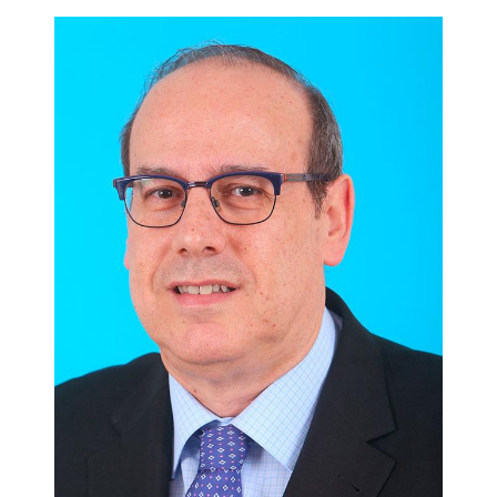
poniendo el foco en lo que el cliente espera de nosotros, la
búsqueda de la mejora continua y el respeto al trabajador.
Prólogo de Ignacio Soret Los Santos
Índice:
Prólogo.- Presentación.-
1.
Concepto y metodología Lean.-
Concepto y principios.- Cultura Lean: Cambio de mentalidad
y gestión.- Metodología Lean.- Pilares Lean: Valor, just in
time, personas, mejora continua, empresa visual
2.
Herramientas.- Herramientas Lean para cada principio.-
Otras herramientas Lean.-
3.
Aplicaciones y casos
prácticos.- Lean service: Modelo y aplicaciones.- Logística
Lean: Flujo de información y materiales.- Lean Seis Sigma.-
Lean como sistema integral con operaciones.- Beneficios de
la filosofía Lean.-
4.
Respuestas a los test de evaluación.-
Bibliografía.