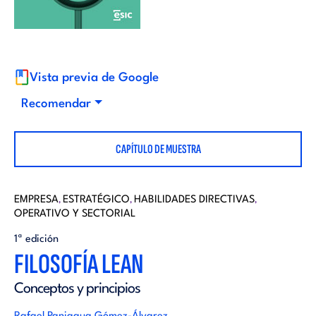
i
d
t
i
o
Vista previa de Google
t
Recomendar
r
o
CAPÍTULO DE MUESTRA
i
r
a
EMPRESA
ESTRATÉGICO
HABILIDADES DIRECTIVAS
,
,
,
OPERATIVO Y SECTORIAL
i
l
1ª edición
FILOSOFÍA LEAN
a
Conceptos y principios
l