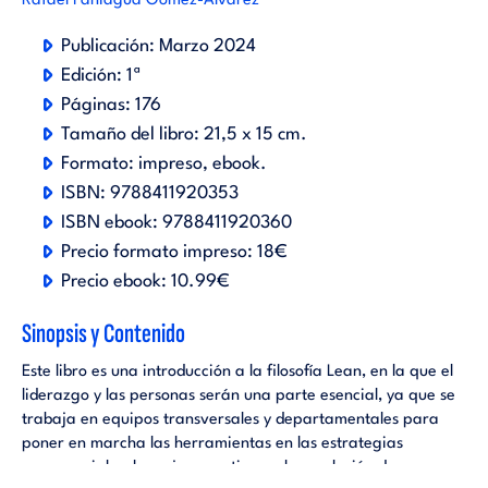
Rafael Paniagua Gómez-Álvarez
Publicación:
Marzo 2024
Edición:
1ª
Páginas:
176
Tamaño del libro:
21,5 x 15 cm.
Formato:
impreso
ebook
.
ISBN:
9788411920353
ISBN ebook:
9788411920360
Precio formato impreso:
18€
Precio ebook:
10.99€
Sinopsis y Contenido
Este libro es una introducción a la filosofía Lean, en la que el
liderazgo y las personas serán una parte esencial, ya que se
trabaja en equipos transversales y departamentales para
poner en marcha las herramientas en las estrategias
empresariales, la mejora continua y la resolución de