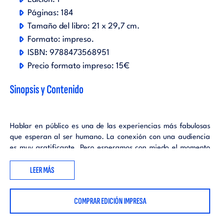
Páginas:
184
Tamaño del libro:
21 x 29,7 cm.
Formato:
impreso
.
ISBN:
9788473568951
Precio formato impreso:
15€
Sinopsis y Contenido
Hablar en público es una de las experiencias más fabulosas
que esperan al ser humano. La conexión con una audiencia
es muy gratificante. Pero esperamos con miedo el momento
de presentarnos ante ella.
LEER MÁS
Hablar ante un grupo es lo que más temen los conciudadanos
de EE.UU. Es un pavor que atenaza a demasiadas personas y
COMPRAR EDICIÓN IMPRESA
puede que a ti, lector de este libro, te convenga averiguar
qué miedos te frenan para hablar en público, y en qué