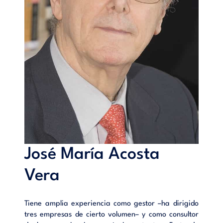
exponerse a tropezones e incluso a alguna caída.
Para ponerse al nivel que tú desees hacen falta dos cosas:
Que te liberes de una creencia limitante: “Yo no sé hablar en
público”. Un cierto trabajo (Menos del que tú imaginas). Tu
prestigio saldrá ganando.
Índice
Introducción.- La decisión.- Una conferencia.- Las bases
teóricas.- Las ayudas.- El día D.- Otras ocasiones.- Epílogo.-
Bibliografía.
José María Acosta
Vera
Tiene amplia experiencia como gestor –ha dirigido
tres empresas de cierto volumen– y como consultor