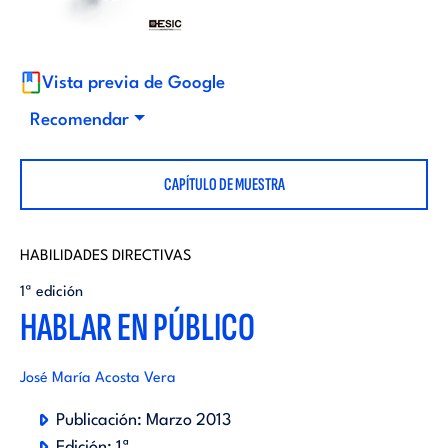
i
d
t
i
Vista previa de Google
o
Recomendar
t
r
CAPÍTULO DE MUESTRA
o
i
r
HABILIDADES DIRECTIVAS
a
1ª edición
i
HABLAR EN PÚBLICO
l
a
José María Acosta Vera
l
Publicación:
Marzo 2013
Edición:
1ª