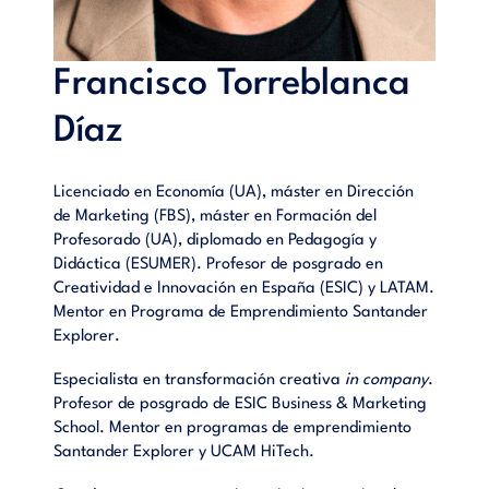
Introducción al concepto Jobs to Be done.- 2. La importancia
de centrarse en soluciones.- 3. Identificación de necesidades
o deseos del cliente.- 4. Diferencia entre problemas y trabajos
Francisco Torreblanca
a realizar.- 5. Metodologías para aplicar Jobs to be Done.- 6.
Ejemplo de aplicación en el mundo real.- 7. Errores comunes
Díaz
al implementar Jobs to Be Done.- 8. Integración con
metodologías ágiles.- 9. El papel del equipo en la
implementación.- 10. Medición del éxito en Jobs to be Done.-
Licenciado en Economía (UA), máster en Dirección
11. Impacto en la innovación de productos y servicios.- 12.
de Marketing (FBS), máster en Formación del
Retos futuros en la aplicación de Jobs to Be Done.- 13.
Profesorado (UA), diplomado en Pedagogía y
Conclusiones y recomendaciones sobre la efectividad de la
Didáctica (ESUMER). Profesor de posgrado en
metodología Jobs to Be Done.- Glosario de términos.
Creatividad e Innovación en España (ESIC) y LATAM.
Mentor en Programa de Emprendimiento Santander
Explorer.
Especialista en transformación creativa
in company
.
Profesor de posgrado de ESIC Business & Marketing
School. Mentor en programas de emprendimiento
Santander Explorer y UCAM HiTech.