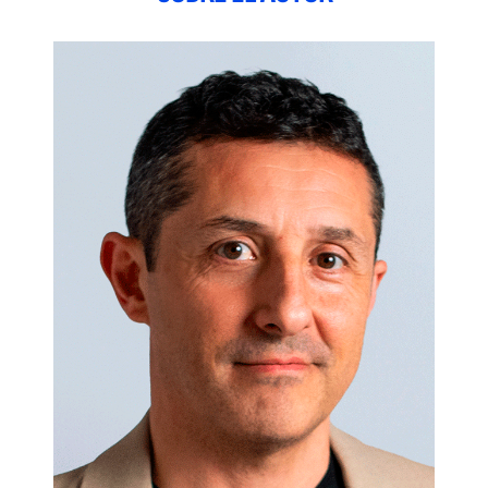
colaborativos.
Innovar de forma relevante, sostenible y centrada
en el cliente.
Generar ventajas competitivas difíciles de
replicar.
Jobs to Be Done
es una invitación a transformar la forma en
que piensas, decides y creas valor.
Cambia la pregunta, cambia la estrategia, cambia los
resultados.
«Los clientes no compran productos. Compran progreso.
Descubre cómo ayudarles a conseguirlo».
Juan Esteban Jaramillo, presidente de ESIC Medellín
Índice:
Prólogo de Juan Esteban Jaramillo.- Introducción.- 1.