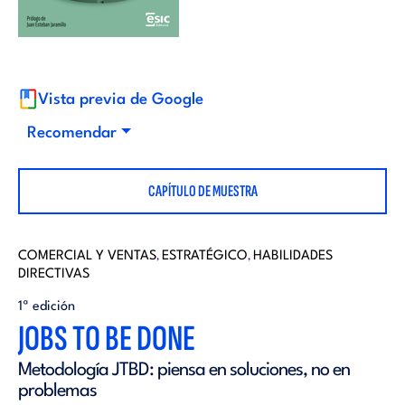
i
d
t
i
o
Vista previa de Google
t
Recomendar
r
o
CAPÍTULO DE MUESTRA
i
r
a
COMERCIAL Y VENTAS
ESTRATÉGICO
HABILIDADES
,
,
DIRECTIVAS
i
l
1ª edición
JOBS TO BE DONE
a
Metodología JTBD: piensa en soluciones, no en
l
problemas