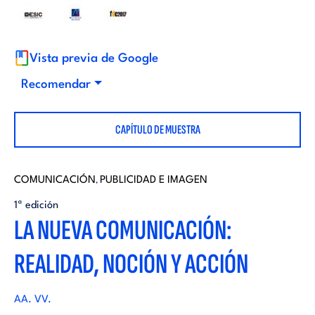
i
d
t
i
Vista previa de Google
o
Recomendar
t
r
CAPÍTULO DE MUESTRA
o
i
r
COMUNICACIÓN
PUBLICIDAD E IMAGEN
,
a
1ª edición
i
LA NUEVA COMUNICACIÓN:
l
REALIDAD, NOCIÓN Y ACCIÓN
a
l
AA. VV.