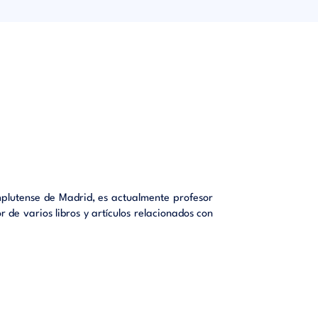
todos es
iencia.-
ídicos.-
. […]
plutense de Madrid, es actualmente profesor
 de varios libros y artículos relacionados con