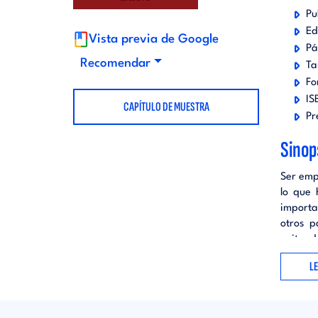
Pu
t
d
Ed
Vista previa de Google
Pá
o
i
Recomendar
Ta
Fo
r
IS
t
CAPÍTULO DE MUESTRA
Pr
i
o
Sinop
Ser emp
a
r
lo que 
importan
l
i
otros p
evitand
con lo
a
L
continu
competi
riesgos 
l
pero co