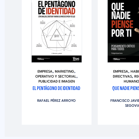
,
,
,
EMPRESA
MARKETING
EMPRESA
HABI
,
SA
,
,
OPERATIVO Y SECTORIAL
DIRECTIVAS
RE
S
PUBLICIDAD E IMAGEN
HUMANO
EL PENTÁGONO DE IDENTIDAD
QUE NADIE PIENS
RAFAEL PÉREZ ARROYO
FRANCISCO JAVI
SEGOVI
RLE