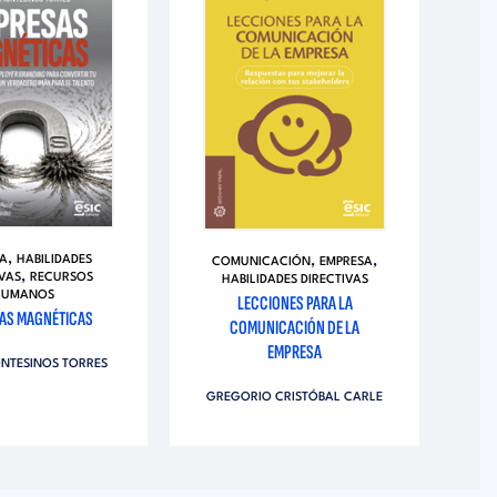
,
,
,
A
HABILIDADES
COMUNICACIÓN
EMPRESA
,
IVAS
RECURSOS
HABILIDADES DIRECTIVAS
HUMANOS
LECCIONES PARA LA
EL
AS MAGNÉTICAS
COMUNICACIÓN DE LA
EMPRESA
NTESINOS TORRES
GREGORIO CRISTÓBAL CARLE