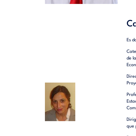
Ca
Es d
Cate
de l
Econ
Dire
Proy
Prof
Esta
Comp
Diri
que 