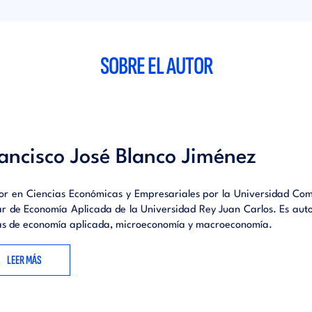
 o servicio que se va a ofrecer.
Los cien errores del emprendimiento: Error 1. El error más grave de 
ender.- Error 2. Falta de preparación.- Error 3. Falta de exper
SOBRE EL AUTOR
. No ser constantes.- Error 5. No dar importancia a los aspectos jur
 Pensar pequeño y morir diminuto.- Error 7. Demasiados costes fijos
ancisco José Blanco Jiménez
or en Ciencias Económicas y Empresariales por la Universidad Com
lar de Economía Aplicada de la Universidad Rey Juan Carlos. Es autor
s de economía aplicada, microeconomía y macroeconomía.
LEER MÁS