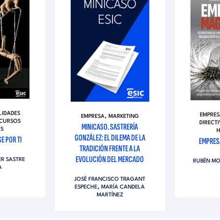
LIDADES
,
EMPRES
EMPRESA
MARKETING
CURSOS
DIRECT
MINICASO. SASTRERÍA
S
GONZÁLEZ: EL DILEMA DE LA
E POR TI
EMPRES
TRADICIÓN FRENTE A LA
EVOLUCIÓN DEL MERCADO
ER SASTRE
RUBÉN MO
A
JOSÉ FRANCISCO TRAGANT
,
ESPECHE
MARÍA CANDELA
MARTÍNEZ