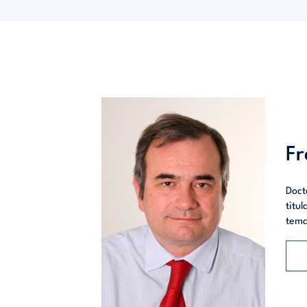
producto
Índice 
no empr
Error 4
Error 6.
Fr
Doct
titu
tema