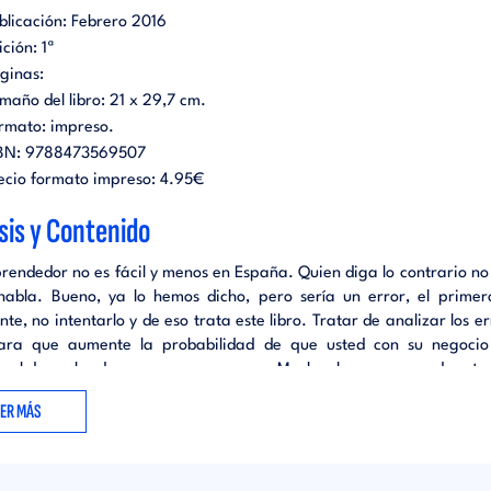
blicación:
Febrero 2016
ición:
1ª
ginas:
maño del libro:
21 x 29,7 cm.
rmato:
impreso
.
BN:
9788473569507
ecio formato impreso:
4.95€
sis y Contenido
rendedor no es fácil y menos en España. Quien diga lo contrario no
habla. Bueno, ya lo hemos dicho, pero sería un error, el prime
te, no intentarlo y de eso trata este libro. Tratar de analizar los e
ara que aumente la probabilidad de que usted con su negocio
o el derroche de sus escasos recursos. Muchos han comparado este
s deportistas de élite, los cuales cometen errores y se en
EER MÁS
amente al fracaso, lo gestionan y lo superan ya que sólo gana un
ciones. Crear y gestionar una empresa conlleva un número impor
y sacrificios. Se toman decisiones sobre una posible situación ideal 
n poca información sobre las posibilidades de éxito o fracaso fu