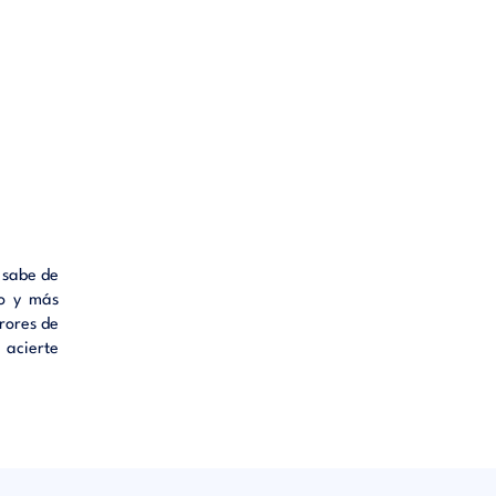
 sabe de
ro y más
rrores de
 acierte
 proceso
frentan
o en las
tante de
rentable,
turo del