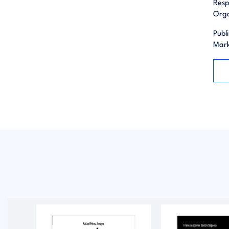
Resp
Orga
Publ
Mark