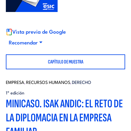
i
d
t
i
o
Vista previa de Google
t
Recomendar
r
o
CAPÍTULO DE MUESTRA
i
r
a
EMPRESA
RECURSOS HUMANOS
DERECHO
,
,
i
1ª edición
l
MINICASO. ISAK ANDIC: EL RETO DE
a
LA DIPLOMACIA EN LA EMPRESA
l