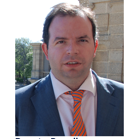
de sucesión.
Los principales aspectos que pueden incidir y que afectan a
la transmisión intergeneracional de la empresa son el
régimen económico matrimonial y el sucesorio, y, por tanto,
los problemas se plantean en torno a ellos: crisis matrimonial,
invalidez o fallecimiento del empresario. Por ello, el fundador,
además de afrontar la transición generacional y evitar la
disgregación entre una pluralidad de sucesores, tiene que
gestionar las relaciones familia-empresa, que por su propia
naturaleza son fuente de conflictividad.
Mango comienza su historia en 1984 de la mano de Isak
Andic, se constituye como sociedad de responsabilidad
limitada Punto Fa, S.L. el 13 de diciembre de 1989. Su
fundador, Isak Andic, fallece el 14 de diciembre de 2024,
D.E.P. Sirva este caso en homenaje a su trayectoria
empresarial, en memoria de su legado en la industria de la
moda. En la actualidad, la entidad mercantil tiene como
consejero delegado a Toni Ruiz. La compañía está presente
en más de 120 mercados internacionales a través de una red