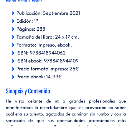
Elena Arnaiz Ecker
Publicación:
Septiembre 2021
Edición:
1ª
Páginas:
288
Tamaño del libro:
24 x 17 cm.
Formato:
impreso
ebook
.
ISBN:
9788418944062
ISBN ebook:
9788418944109
Precio formato impreso:
25€
Precio ebook:
14.99€
Sinopsis y Contenido
He visto delante de mí a grandes profesionales que
manifestaban la incertidumbre que les provocaba no saber
cuál era su talento, agotados de caminar sin rumbo y con la
sensación de que sus oportunidades profesionales más
valiosas pasaban ante ellos porque «los demás» no lograban