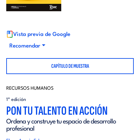
i
d
t
i
o
Vista previa de Google
t
Recomendar
r
o
CAPÍTULO DE MUESTRA
i
r
a
RECURSOS HUMANOS
i
1ª edición
l
PON TU TALENTO EN ACCIÓN
a
Ordena y construye tu espacio de desarrollo
profesional
l