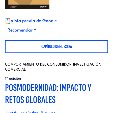
i
d
t
i
Vista previa de Google
o
Recomendar
t
r
CAPÍTULO DE MUESTRA
o
i
r
COMPORTAMIENTO DEL CONSUMIDOR
INVESTIGACIÓN
,
a
COMERCIAL
i
1ª edición
l
POSMODERNIDAD: IMPACTO Y
a
RETOS GLOBALES
l
Juan Antonio Galera Martínez