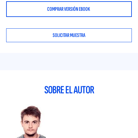
una reflexión personal acerca de los temas tratados y el
COMPRAR VERSIÓN EBOOK
cuarto bloque, incluye un trabajo de campo llevado a cabo
para obtener datos de primera mano acerca de algunos de
los conceptos trabajados en el resto de los bloques. La
propuesta se vertebra en torno al concepto de
SOLICITAR MUESTRA
posmodernidad y ahonda en el origen de esta corriente y su
incidencia en la sociedad de consumo y en las dinámicas de
los actores del mercado: desde consumidores a empresas.
Una parte importante de la investigación abarca el impacto
de la tecnología y los sistemas de información en la sociedad y
su influencia y convivencia con la corriente de pensamiento
posmoderna. El tercer bloque pretende ser una síntesis de las
conclusiones arrojadas del impacto de este fenómeno y la
SOBRE EL AUTOR
perspectiva a enfrentar de cara al futuro; situando ese
devenir del individuo posmoderno ante los retos globales
actuales. El cuarto, a través de un trabajo de campo, viene a
reforzar con datos de primera mano los conceptos trabajados
en los bloques.