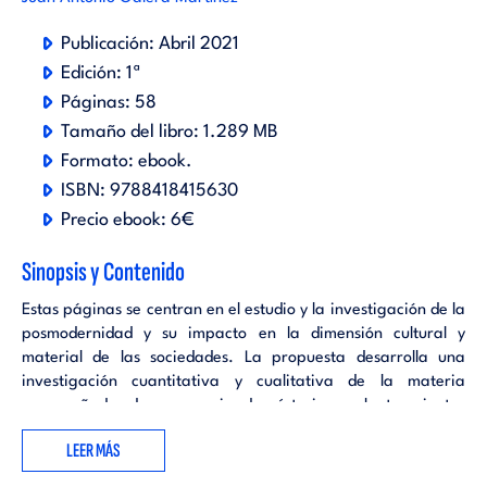
Publicación:
Abril 2021
Edición:
1ª
Páginas:
58
Tamaño del libro:
1.289 MB
Formato:
ebook
.
ISBN:
9788418415630
Precio ebook:
6€
Sinopsis y Contenido
Estas páginas se centran en el estudio y la investigación de la
posmodernidad y su impacto en la dimensión cultural y
material de las sociedades. La propuesta desarrolla una
investigación cuantitativa y cualitativa de la materia
acompañada de una serie de síntesis y planteamientos
propios. El trabajo está estructurado en cuatro bloques, de
LEER MÁS
los cuales, el primero y el segundo responden a la parte de
investigación bibliográfica realizada; el tercer bloque, incluye