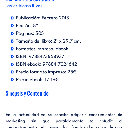
Ildefonso Grande Esteban
Javier Alonso Rivas
Publicación:
Febrero 2013
Edición:
8ª
Páginas:
505
Tamaño del libro:
21 x 29,7 cm.
Formato:
impreso
ebook
.
ISBN:
9788473568937
ISBN ebook:
9788417024642
Precio formato impreso:
25€
Precio ebook:
17.19€
Sinopsis y Contenido
En la actualidad no se concibe adquirir conocimientos de
marketing sin que paralelamente se estudie el
comportamiento del consumidor. Son las dos caras de una