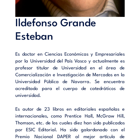
Índice
Ildefonso Grande
Marketing y comportamiento del consumidor.- La integración
interdisciplinar y el estudio de las necesidades.- Los modelos
Esteban
de comportamiento del consumidor.- El entorno de la
demanda.- Cultura y comportamiento del consumidor.- Los
estratos sociales.- Análisis de los grupos y de la familia.-
Es doctor en Ciencias Económicas y Empresariales
Procesamiento de la información: análisis de la percepción.-
por la Universidad del País Vasco y actualmente es
Aprendizaje y memoria.- Personalidad y estilos de vida.-
profesor titular de Universidad en el área de
Actitudes y cambio de actitudes.- Reconocimiento del
Comercialización e Investigación de Mercados en la
problema y búsqueda de información.- Procesos de compra y
Universidad Pública de Navarra. Se encuentra
actuaciones postcompra.- El consumidor y la compra
acreditado para el cuerpo de catedráticos de
electrónica. Estrategias de fidelización.- La investigación del
universidad.
consumidor.- Consumerismo, sociedad, marketing y ética.-
Ideas para recordar. Cuestiones para meditar. Bibliografía.
Es autor de 23 libros en editoriales españolas e
internacionales, como Prentice Hall, McGraw Hill,
Thomson, etc. de los cuales diez han sido publicados
por ESIC Editorial. Ha sido galardonado con el
Premio Nacional DAPER al mejor artículo de