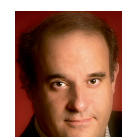
conceptos que el lector aprenderá.
El lenguaje empleado para escribir este libro es sencillo, sin
tecnicismos innecesarios. Sin embargo, posee numerosos
conceptos, que si bien pueden resultar inicialmente
complejos, la forma en que se exponen y comentan los hace
perfectamente asequibles a cualquier lector. Este lector
puede ser un estudiante de grado o postgrado que entra por
vez primera en contacto con el apasionante mundo del
comportamiento de los consumidores. También los
profesionales de la gestión encontrarán en sus páginas
numerosas estrategias que contribuirán al éxito de sus
negocios. El libro se acompaña de las presentaciones en
Microsoft PowerPoint de todos los capítulos. En ellas se
resumen los conceptos clave de cada uno de los temas
tratados, así como todas las ilustraciones que figuran en el
texto impreso. De esta manera se proporciona al lector un
recurso adicional para la lectura del libro y al docente un
material didáctico de indudable utilidad para sus
presentaciones académicas ante su audiencia.