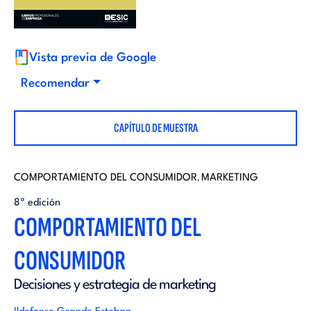
i
d
t
i
Vista previa de Google
o
Recomendar
t
r
CAPÍTULO DE MUESTRA
o
i
r
COMPORTAMIENTO DEL CONSUMIDOR
MARKETING
,
a
8ª edición
i
COMPORTAMIENTO DEL
l
CONSUMIDOR
a
Decisiones y estrategia de marketing
l