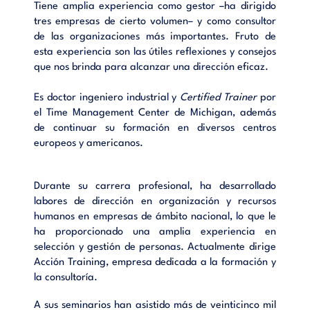
Tiene amplia experiencia como gestor –ha dirigido
cometemos en el manejo del tiempo.
tres empresas de cierto volumen– y como consultor
de las organizaciones más importantes. Fruto de
esta experiencia son las útiles reflexiones y consejos
ÍNDICE: El uso del tiempo - El tiempo como recurso -
que nos brinda para alcanzar una dirección eficaz.
Diagnóstico de la persona - Diagnóstico del entorno - El
enfoque hacia los objetivos - Los grandes ladrones del tiempo
Es doctor ingeniero industrial y
Certified Trainer
por
- El tiempo del equipo - Para trabajar con otros - Manual
el Time Management Center de Michigan, además
práctico.
de continuar su formación en diversos centros
europeos y americanos.
Durante su carrera profesional, ha desarrollado
labores de dirección en organización y recursos
humanos en empresas de ámbito nacional, lo que le
ha proporcionado una amplia experiencia en
selección y gestión de personas. Actualmente dirige
Acción Training, empresa dedicada a la formación y
la consultoría.
A sus seminarios han asistido más de veinticinco mil