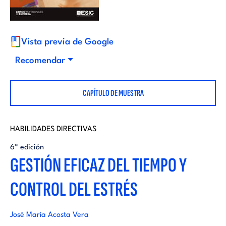
i
d
t
i
Vista previa de Google
o
Recomendar
t
r
CAPÍTULO DE MUESTRA
o
i
r
HABILIDADES DIRECTIVAS
a
6ª edición
i
GESTIÓN EFICAZ DEL TIEMPO Y
l
CONTROL DEL ESTRÉS
a
l
José María Acosta Vera