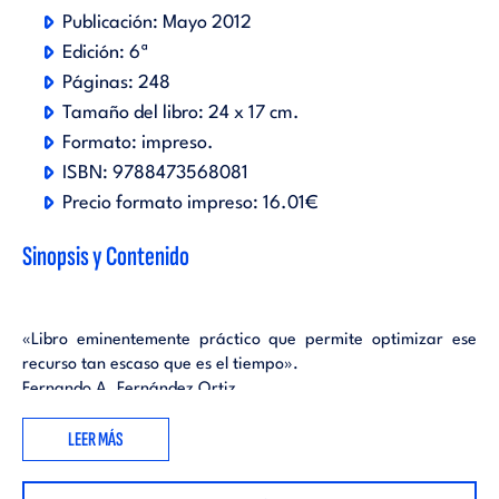
Publicación:
Mayo 2012
Edición:
6ª
Páginas:
248
Tamaño del libro:
24 x 17 cm.
Formato:
impreso
.
ISBN:
9788473568081
Precio formato impreso:
16.01€
Sinopsis y Contenido
«Libro eminentemente práctico que permite optimizar ese
recurso tan escaso que es el tiempo».
Fernando A. Fernández Ortiz
Consejero Director General - UBS España
LEER MÁS
«José María Acosta nos ofrece una guía útil para administrar
nuestro tiempo. Obra de referencia obligada para los