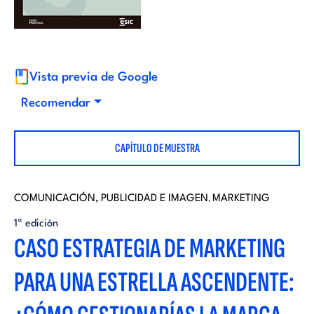
i
d
t
i
o
Vista previa de Google
t
Recomendar
r
o
CAPÍTULO DE MUESTRA
i
r
a
COMUNICACIÓN, PUBLICIDAD E IMAGEN
MARKETING
,
i
1ª edición
l
CASO ESTRATEGIA DE MARKETING
a
PARA UNA ESTRELLA ASCENDENTE:
l