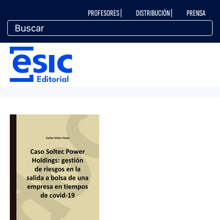
Pasar
M
PROFESORES |
DISTRIBUCIÓN |
PRENSA
al
contenido
principal
e
M
n
e
ú
n
t
ú
o
e
p
d
e