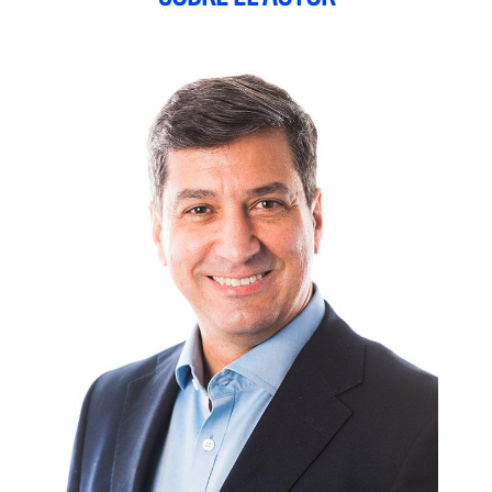
consejos a todos los países sobre cómo deberían estar
preparados para la contención, incluida la vigilancia activa,
la detección temprana, el aislamiento y la gestión de casos, el
rastreo de contactos y la prevención de la propagación.
En Madrid, Carmen Gabiña, la directora de relaciones con
inversores de la empresa Soltec, asistía preocupada al
noticiario y al desarrollo de los acontecimientos. Ella sabía
que los planes de crecimiento de su empresa, Soltec Power
Holdings, podrían estar amenazados por estas informaciones.
Incluso con los nueve mil km que separan España de China,
ella tenía claro que una noticia como esta tendría el potencial
de hacer tambalear los mercados. Y este tipo de riesgo —ya
hablaban de una pandemia global— no era algo que estaba
en los escenarios más pesimistas de la empresa en pleno
proceso de planificación de su salida a bolsa, es decir, la
venta de acciones de la empresa al público, algo que también
es conocido por su sigla en inglés «IPO»
(Initial Public
Offering)
.