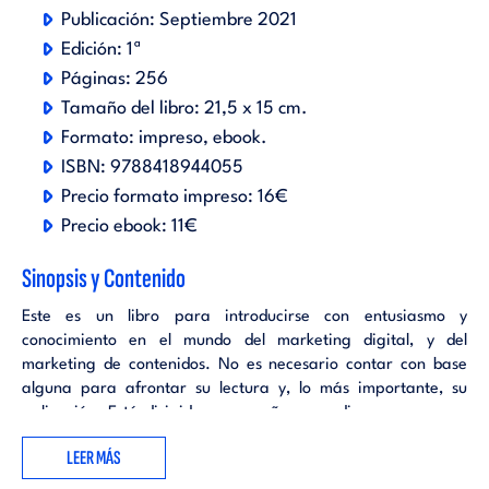
Publicación:
Septiembre 2021
Edición:
1ª
Páginas:
256
Tamaño del libro:
21,5 x 15 cm.
Formato:
impreso
ebook
.
ISBN:
9788418944055
Precio formato impreso:
16€
Precio ebook:
11€
Sinopsis y Contenido
Este es un libro para introducirse con entusiasmo y
conocimiento en el mundo del marketing digital, y del
marketing de contenidos. No es necesario contar con base
alguna para afrontar su lectura y, lo más importante, su
aplicación. Está dirigido a pequeñas y medianas empresas,
que conforman la mayor parte del tejido empresarial
LEER MÁS
español, y también a particulares que quieran poner en
marcha y desarrollar su marca personal, como embrión de su