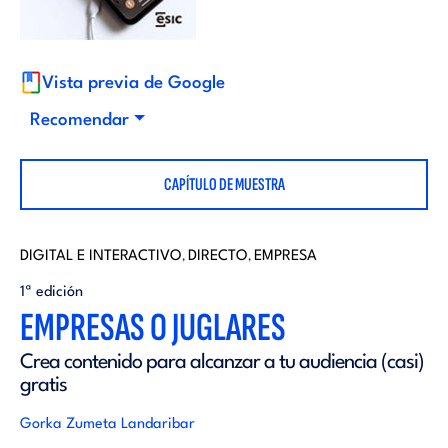
i
d
t
i
Vista previa de Google
o
Recomendar
t
r
CAPÍTULO DE MUESTRA
o
i
r
DIGITAL E INTERACTIVO
DIRECTO
EMPRESA
,
,
a
1ª edición
i
EMPRESAS O JUGLARES
l
Crea contenido para alcanzar a tu audiencia (casi)
a
gratis
l
Gorka Zumeta Landaribar