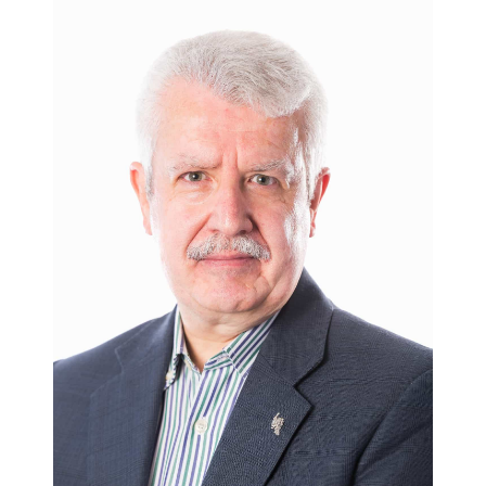
Máster en Marketing Digital de ESIC y uno de los mayores
expertos en la materia y José Luis Sáenz Villar, más conocido
como Pepe Chuletón, un carnicero riojano cuyo principal
negocio se encuentra en internet, un enorme escaparate,
donde ha enriquecido su clientela local con una nueva global.
LINKEDIN PEPECHULETON.COM