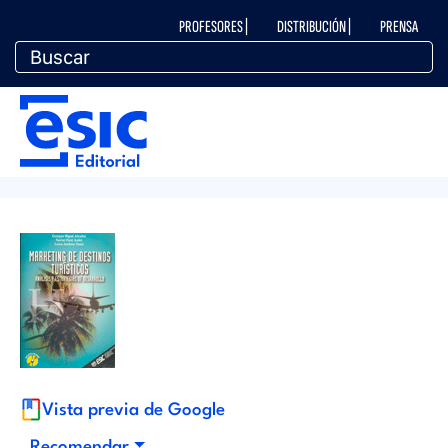
Pasar
M
PROFESORES |
DISTRIBUCIÓN |
PRENSA
al
contenido
principal
e
M
n
e
ú
n
t
ú
o
e
p
d
Vista previa de Google
e
Recomendar