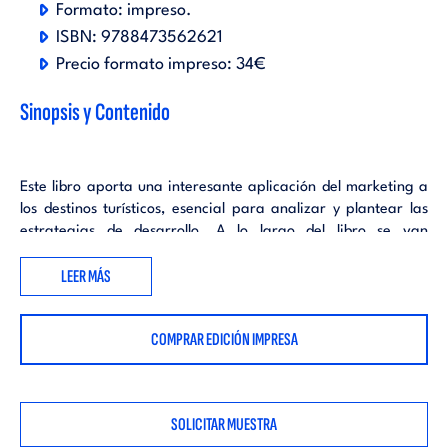
Formato:
impreso
.
ISBN:
9788473562621
Precio formato impreso:
34€
Sinopsis y Contenido
Este libro aporta una interesante aplicación del marketing a
los destinos turísticos, esencial para analizar y plantear las
estrategias de desarrollo. A lo largo del libro se van
relacionando los conceptos teóricos con múltiples ejemplos y
LEER MÁS
casos prácticos, tanto a nivel nacional como internacional, así
como direcciones de Internet, que pueden resultar de gran
utilidad al lector.
COMPRAR EDICIÓN IMPRESA
SOLICITAR MUESTRA