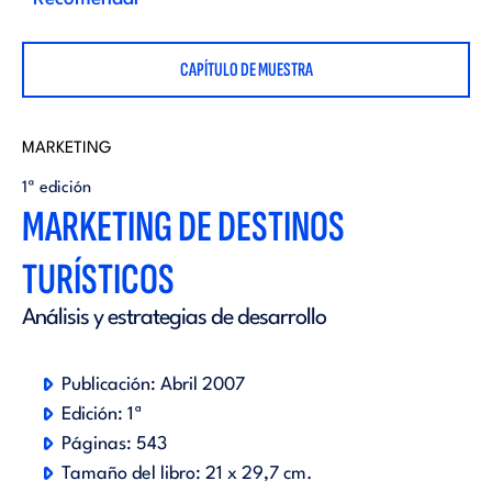
i
d
t
CAPÍTULO DE MUESTRA
i
o
t
MARKETING
r
1ª edición
MARKETING DE DESTINOS
o
i
TURÍSTICOS
r
a
Análisis y estrategias de desarrollo
i
l
Publicación:
Abril 2007
a
Edición:
1ª
Páginas:
543
l
Tamaño del libro:
21 x 29,7 cm.