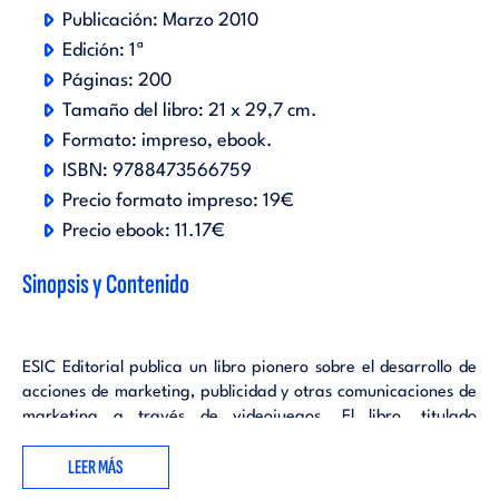
Publicación:
Marzo 2010
Edición:
1ª
Páginas:
200
Tamaño del libro:
21 x 29,7 cm.
Formato:
impreso
ebook
.
ISBN:
9788473566759
Precio formato impreso:
19€
Precio ebook:
11.17€
Sinopsis y Contenido
ESIC Editorial publica un libro pionero sobre el desarrollo de
acciones de marketing, publicidad y otras comunicaciones de
marketing a través de videojuegos. El libro, titulado
Marketing y Videojuegos: product placement, in-game
LEER MÁS
advertising y advergaming (Esic, 2010), analiza las
principales estrategias y herramientas que se pueden utilizar