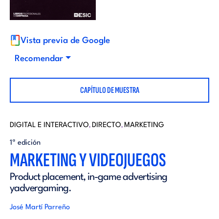
i
d
t
i
Vista previa de Google
o
Recomendar
t
r
CAPÍTULO DE MUESTRA
o
i
r
DIGITAL E INTERACTIVO
DIRECTO
MARKETING
,
,
a
1ª edición
i
MARKETING Y VIDEOJUEGOS
l
Product placement, in-game advertising
a
yadvergaming.
l
José Martí Parreño