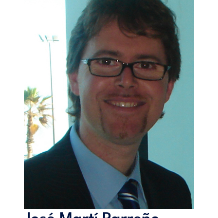
prometedoras cuestiones de investigación.
El libro supone la culminación de tres años de investigación
del autor (José Martí Parreño) en el campo del marketing y la
publicidad mediante videojuegos en los que ha desarrollado
diversos estudios empíricos que incluyen la medición de la
eficacia sobre diversos parámetros (recuerdo y actitud) así
como el papel de los diferentes antecedentes que influyen en
la actitud de los videojugadores hacia este tipo de
herramienta publicitaria.
Índice
Los videojuegos.- Los videojuegos en las comunicaciones de
marketing.- Objetivos de las comunicaciones de marketing
mediantes videojuegos.- Marco general para la integración
de marcas/productos en videojuegos.- Medición de la
efectividad.- Aspectos legales de la publicidad en
videojuegos.- Otras acciones de marketing mediante
videojuegos.- Conclusiones.