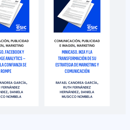
CIÓN, PUBLICIDAD
COMUNICACIÓN, PUBLICIDAD
CO
,
,
EN
MARKETING
E IMAGEN
MARKETING
CO
SO. FACEBOOK Y
MINICASO. IKEA Y LA
MI
GE ANALYTICS –
TRANSFORMACIÓN DE SU
– 
LA CONFIANZA SE
ESTRATEGIA DE MARKETING Y
QU
ROMPE
COMUNICACIÓN
R
,
,
CANOREA GARCÍA
RAFAEL CANOREA GARCÍA
H FERNÁNDEZ
RUTH FERNÁNDEZ
,
,
NDEZ
DANIELA
HERNÁNDEZ
DANIELA
CCO NOMBELA
MUSICCO NOMBELA