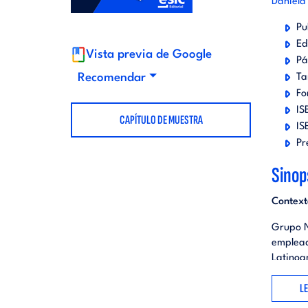
Daniela
t
d
Pu
Ed
Vista previa de Google
o
i
Pá
Recomendar
Ta
Fo
r
t
IS
CAPÍTULO DE MUESTRA
IS
i
o
Pr
Sinop
a
r
Context
l
i
Grupo N
emplead
a
Latinoam
transpo
L
l
Tras un