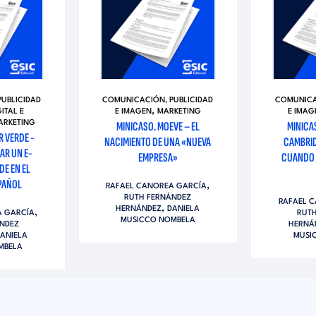
UBLICIDAD
COMUNICACIÓN, PUBLICIDAD
COMUNICA
,
GITAL E
E IMAGEN
MARKETING
E IMAG
ARKETING
MINICASO. MOEVE – EL
MINICA
R VERDE -
NACIMIENTO DE UNA «NUEVA
CAMBRID
AR UN E-
EMPRESA»
CUANDO 
E EN EL
PAÑOL
,
RAFAEL CANOREA GARCÍA
RUTH FERNÁNDEZ
RAFAEL 
,
HERNÁNDEZ
DANIELA
,
A GARCÍA
RUT
MUSICCO NOMBELA
NDEZ
HERNÁ
ANIELA
MUSI
MBELA