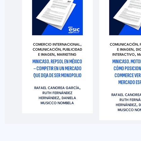
,
DAD
COMERCIO INTERNACIONAL
COMUNICACIÓN, P
,
COMUNICACIÓN, PUBLICIDAD
E IMAGEN
DI
,
,
E IMAGEN
MARKETING
INTERACTIVO
M
MINICASO. REPSOL EN MÉXICO
MINICASO. MOTO
U
– COMPETIR EN UN MERCADO
CÓMO POSICION
G Y
QUE DEJA DE SER MONOPOLIO
COMMERCE VERD
MERCADO ES
,
RAFAEL CANOREA GARCÍA
,
ÍA
RUTH FERNÁNDEZ
RAFAEL CANORE
,
HERNÁNDEZ
DANIELA
RUTH FERNÁ
MUSICCO NOMBELA
,
HERNÁNDEZ
D
MUSICCO NO