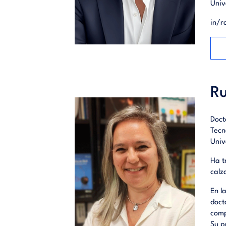
Univ
in/r
Ru
Doct
Tecn
Univ
Ha t
calz
En l
doct
comp
Su p