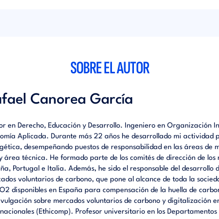
 adquisición de una startup, y una inversión externa importante), la
 decide fortalecer su reputación corporativa y gestión de la comun
do a un nuevo director de Comunicación (dircom).
SOBRE EL AUTOR
fael Canorea García
or en Derecho, Educación y Desarrollo. Ingeniero en Organización I
omía Aplicada. Durante más 22 años he desarrollado mi actividad p
gética, desempeñando puestos de responsabilidad en las áreas de m
y área técnica. He formado parte de los comités de dirección de lo
ña, Portugal e Italia. Además, he sido el responsable del desarrollo
ados voluntarios de carbono, que pone al alcance de toda la socied
O2 disponibles en España para compensación de la huella de carbo
ivulgación sobre mercados voluntarios de carbono y digitalización 
rnacionales (Ethicomp). Profesor universitario en los Departamento