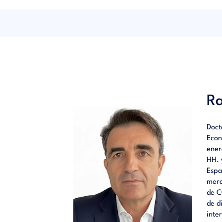
interna,
empresa
nombran
Ra
Doct
Econ
ener
HH. 
Espa
merc
de C
de d
inte