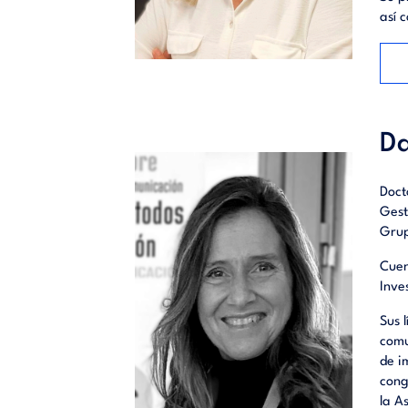
así 
Da
Doct
Gest
Grup
Cuen
Inve
Sus 
comu
de i
cong
la A