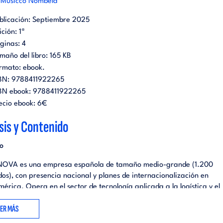
 Musicco Nombela
blicación:
Septiembre 2025
ición:
1ª
ginas:
4
maño del libro:
165 KB
rmato:
ebook
.
BN:
9788411922265
BN ebook:
9788411922265
ecio ebook:
6€
sis y Contenido
o
OVA es una empresa española de tamaño medio-grande (1.200
os), con presencia nacional y planes de internacionalización en
érica. Opera en el sector de tecnología aplicada a la logística y el
rte, con una marca B2B consolidada, pero poco reconocida a nivel p
EER MÁS
a serie de cambios estratégicos (nueva dirección general, reorganiz