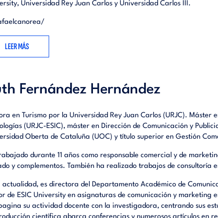
ersity, Universidad Rey Juan Carlos y Universidad Carlos III.
afaelcanorea/
LEER MÁS
th Fernández Hernández
ora en Turismo por la Universidad Rey Juan Carlos (URJC). Máster 
ologías (URJC-ESIC), máster en Dirección de Comunicación y Publici
ersidad Oberta de Cataluña (UOC) y título superior en Gestión Come
rabajado durante 11 años como responsable comercial y de marketing
ado y complementos. También ha realizado trabajos de consultoría e
a actualidad, es directora del Departamento Académico de Comunica
or de ESIC University en asignaturas de comunicación y marketing 
agina su actividad docente con la investigadora, centrando sus estu
roducción científica abarca conferencias y numerosos artículos en re