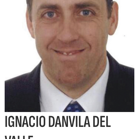
i
d
t
i
o
t
r
o
i
r
a
i
l
a
IGNACIO DANVILA DEL
l