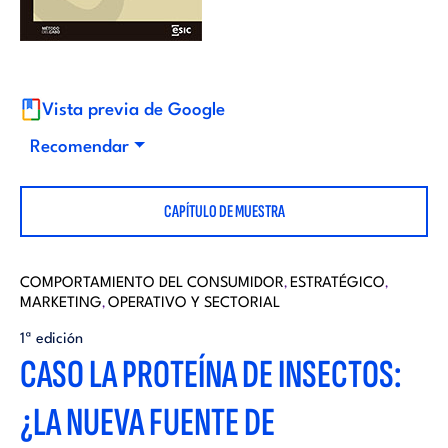
i
d
t
i
o
Vista previa de Google
t
Recomendar
r
o
CAPÍTULO DE MUESTRA
i
r
a
COMPORTAMIENTO DEL CONSUMIDOR
ESTRATÉGICO
,
,
MARKETING
OPERATIVO Y SECTORIAL
i
,
l
1ª edición
CASO LA PROTEÍNA DE INSECTOS:
a
¿LA NUEVA FUENTE DE
l