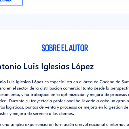
l
del sector de la moda, así como con una de las habilidades por las 
 el elegido para el puesto: su capacidad para tener un pensamiento c
Terciado le indica al CEO de la empresa que en breve dispondrá de 
 de diagnóstico de la situación de la cadena de suministro de la com
unto de medidas de mejora para los problemas detectados.
SOBRE EL AUTOR
tonio Luis Iglesias López
nio Luis Iglesias López
es especialista en el área de Cadena de Sum
era en el sector de la distribución comercial tanto desde la perspec
oramiento, y ha trabajado en la optimización y mejora de procesos e
stica. Durante su trayectoria profesional ha llevado a cabo un gran
ros logísticos, puntos de venta y procesos de mejora en la gestión d
ostes y mejora de servicio a los clientes.
e una amplia experiencia en formación a nivel nacional e internacio