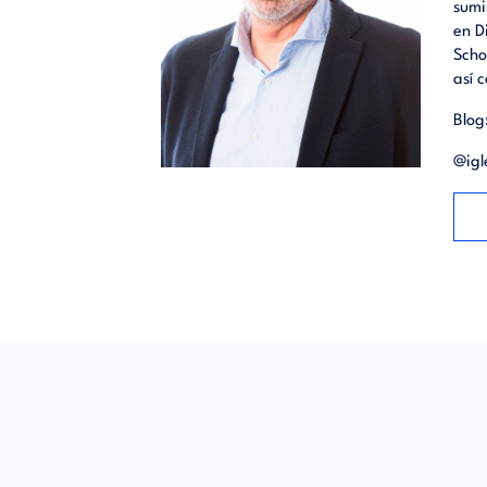
sumi
en D
Scho
así 
Blog
@igl