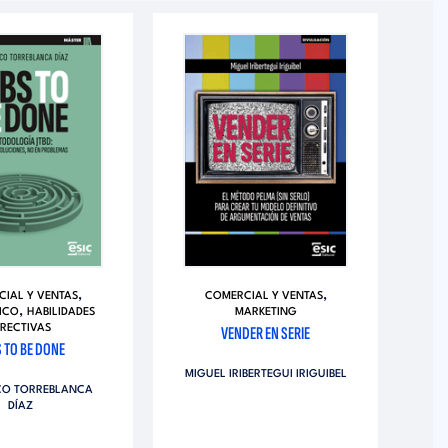
,
,
IAL Y VENTAS
COMERCIAL Y VENTAS
,
ICO
HABILIDADES
MARKETING
IRECTIVAS
VENDER EN SERIE
S TO BE DONE
M
MIGUEL IRIBERTEGUI IRIGUIBEL
CO TORREBLANCA
V
DÍAZ