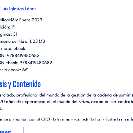
Luis Iglesias López
blicación:
Enero 2023
ición:
1ª
ginas:
31
maño del libro:
1.23 MB
rmato:
ebook
.
BN:
9788419480682
BN ebook:
9788419480682
ecio ebook:
6€
sis y Contenido
erciado, profesional del mundo de la gestión de la cadena de sumini
20 años de experiencia en el mundo del
retail
, acaba de ser contra
s.
rimera reunión con el CEO de la empresa, este le ha solicitado un in
ico sobre la situación de la gestión de la cadena de suministro de la
EER MÁS
. Le piden que analice la situación desde su experiencia en otras 