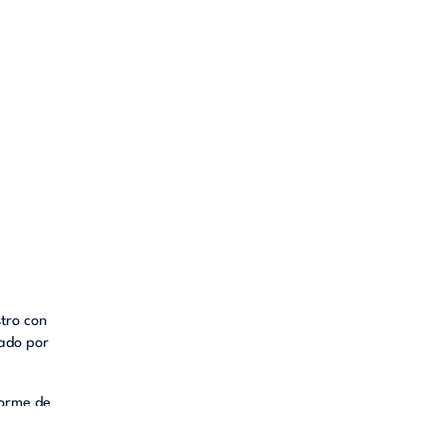
stro con
tado por
forme de
empresas