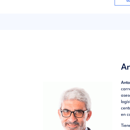
de
retai
ha sido
Víctor 
informe
un conj
An
Anto
carr
ases
logí
cent
en c
Tien