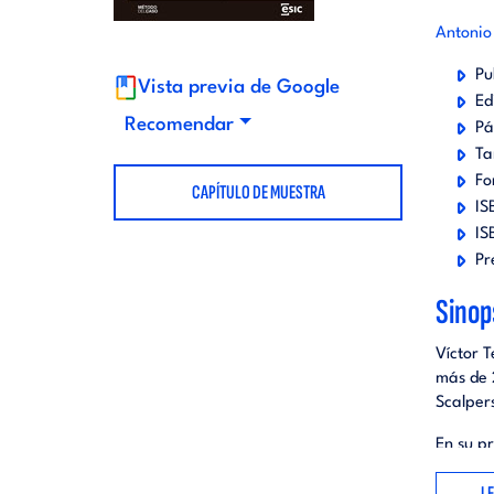
t
d
Antonio 
Pu
Vista previa de Google
o
i
Ed
Recomendar
Pá
r
Ta
t
Fo
CAPÍTULO DE MUESTRA
IS
i
o
IS
Pr
a
r
Sinop
l
i
Víctor T
más de 
Scalper
a
En su p
diagnóst
l
L
empresa