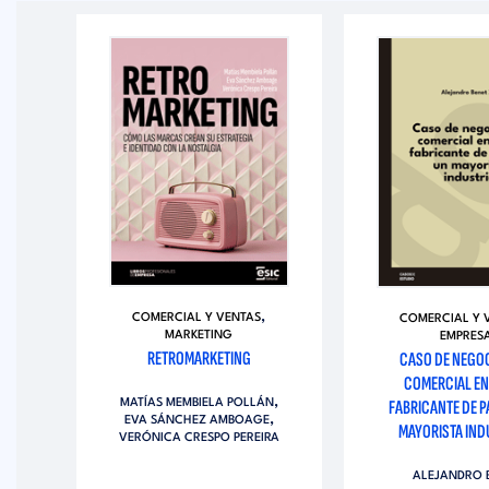
,
COMERCIAL Y VENTAS
COMERCIAL Y 
MARKETING
EMPRES
RETROMARKETING
CASO DE NEGO
COMERCIAL EN
,
FABRICANTE DE P
MATÍAS MEMBIELA POLLÁN
IBEL
,
EVA SÁNCHEZ AMBOAGE
MAYORISTA IND
VERÓNICA CRESPO PEREIRA
ALEJANDRO 