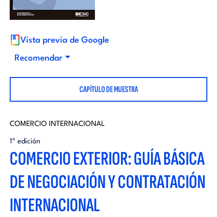
i
d
t
i
Vista previa de Google
o
Recomendar
t
r
CAPÍTULO DE MUESTRA
o
i
r
COMERCIO INTERNACIONAL
a
1ª edición
i
COMERCIO EXTERIOR: GUÍA BÁSICA
l
DE NEGOCIACIÓN Y CONTRATACIÓN
a
INTERNACIONAL
l