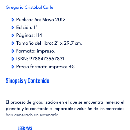
Gregorio Cristóbal Carle
Publicación:
Mayo 2012
Edición:
1ª
Páginas:
114
Tamaño del libro:
21 x 29,7 cm.
Formato:
impreso
.
ISBN:
9788473567831
Precio formato impreso:
8€
Sinopsis y Contenido
El proceso de globalización en el que se encuentra inmerso el
planeta y la constante e imparable evolución de los mercados
han generado un escenario
mercantil internacional dinámico y complejo, del que ha
LEER MÁS
nacido y deriva un nueva cultura empresarial.