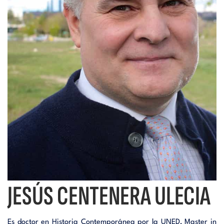
i
d
t
i
o
t
r
o
i
r
a
i
l
a
JESÚS CENTENERA ULECIA
l
Es doctor en Historia Contemporánea por la UNED, Master in