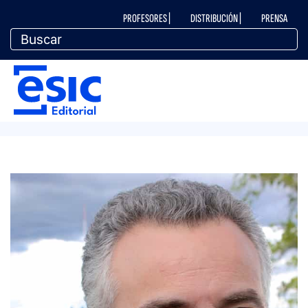
Pasar
M
PROFESORES |
DISTRIBUCIÓN |
PRENSA
al
contenido
principal
e
M
n
e
ú
n
t
ú
o
e
p
d
e