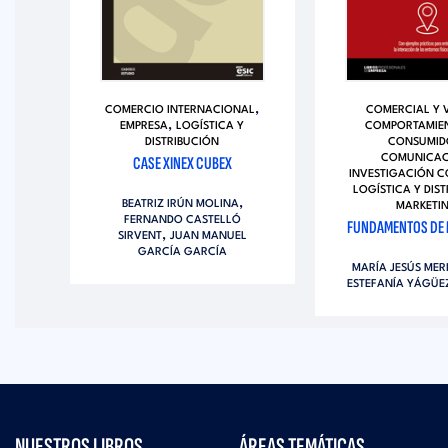
,
COMERCIO INTERNACIONAL
COMERCIAL Y 
ÓN
,
EMPRESA
LOGÍSTICA Y
COMPORTAMIEN
L
DISTRIBUCIÓN
CONSUMID
E
CASE XINEX CUBEX
COMUNICAC
INVESTIGACIÓN 
LOGÍSTICA Y DIS
,
BEATRIZ IRÚN MOLINA
MARKETI
FERNANDO CASTELLÓ
ÓPEZ
FUNDAMENTOS DE 
,
SIRVENT
JUAN MANUEL
GARCÍA GARCÍA
MARÍA JESÚS MER
ESTEFANÍA YÁGÜE
NUESTROS LIBROS
ÁREAS TEMÁTICAS