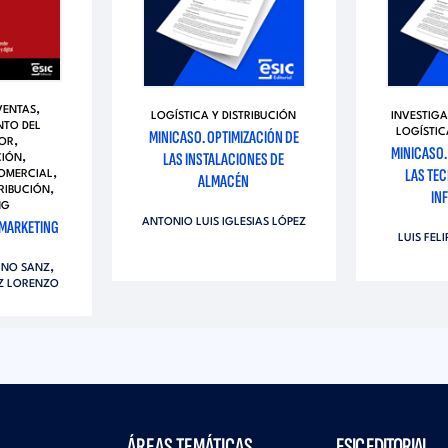
,
VENTAS
LOGÍSTICA Y DISTRIBUCIÓN
INVESTIG
TO DEL
MINICASO. OPTIMIZACIÓN DE
LOGÍSTIC
,
OR
MINICASO.
LAS INSTALACIONES DE
,
IÓN
LAS TEC
,
COMERCIAL
ALMACÉN
,
TRIBUCIÓN
IN
NG
ANTONIO LUIS IGLESIAS LÓPEZ
MARKETING
LUIS FEL
,
INO SANZ
Z LORENZO
ÁREAS TEMÁTICAS
ESIC EDITORIAL