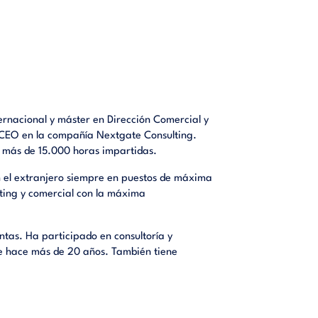
ediario?
endiente
rmas de
Category
ntros de
co de la
el canal
ernacional y máster en Dirección Comercial y
 un canal
e CEO en la compañía Nextgate Consulting.
ción 3.3.
 más de 15.000 horas impartidas.
to con el
4.1. Los
n el extranjero siempre en puestos de máxima
erciales
eting y comercial con la máxima
ostes de
nales de
ogías al
ntas. Ha participado en consultoría y
l 5.3.3.
de hace más de 20 años. También tiene
as de la
tión por