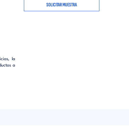
SOLICITAR MUESTRA
cios, la
ductos a
 Primera
 1.3. La
y medios
r qué es
ué es un
Comercio
r-gestor