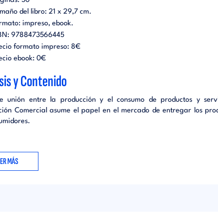
ginas:
50
maño del libro:
21 x 29,7 cm.
rmato:
impreso
ebook
.
BN:
9788473566445
ecio formato impreso:
8€
ecio ebook:
0€
sis y Contenido
 unión entre la producción y el consumo de productos y servi
ución Comercial asume el papel en el mercado de entregar los pro
sumidores.
oducción. La distribución como herramienta de marketing 1.1.
EER MÁS
ación, los conceptos claros 1.2. Cómo entendemos la distribución
ución condicionante de otras decisiones de marketing 1.4. Objetivos 
a buena distribución 1.5. Funciones de la distribución 1.6. ¿Po
ia una óptima distribución 2. Canales de comercialización 2.1. ¿Q
.2. Estructura de los canales 2.2.1. Comercio mayorista 2.2.2. 
sta 2.3. Relaciones entre los miembros del canal 2.3.1. El integrado