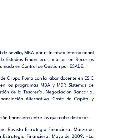
s que se
nsejable
fijar los
de Sevilla, MBA por el Instituto Internacional
de Estudios Financieros, máster en Recursos
t Excel.
plomado en Control de Gestión por ESADE.
plicamos
a de Grupo Puma con la labor docente en ESIC
s en los programas MBA y MDF: Sistemas de
stión de la Tesorería, Negociación Bancaria,
onstruir
Financiación Alternativa, Coste de Capital y
 Excel y
ación financiera entre los que cabe destacar:
 de una
ía». Revista Estrategia Financiera. Marzo de
ta Estrategia Financiera. Mayo de 2009. «La