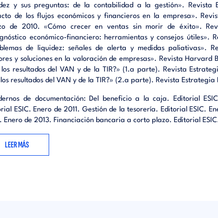
a cuarta parte veremos cómo Excel nos ayuda a resolver probl
idez y sus preguntas: de la contabilidad a la gestión». Revista 
ación lineal mediante la utilidad Solver.
cto de los flujos económicos y financieros en la empresa». Revi
o de 2010. «Cómo crecer en ventas sin morir de éxito». Revi
 último, explicaremos cómo configurar el cálculo iterativo para 
gnóstico económico-financiero: herramientas y consejos útiles». R
es circulares o bucles de cálculo.
blemas de liquidez: señales de alerta y medidas paliativas». Re
ores y soluciones en la valoración de empresas». Revista Harvard B
mos, a modo de apéndice, la forma de plantear una regresión con 
 los resultados del VAN y de la TIR?» (1.a parte). Revista Estrate
.
 los resultados del VAN y de la TIR?» (2.a parte). Revista Estrategi
ernos de documentación: Del beneficio a la caja. Editorial ESI
orial ESIC. Enero de 2011. Gestión de la tesorería. Editorial ESIC. En
. Enero de 2013. Financiación bancaria a corto plazo. Editorial ESI
LEER MÁS