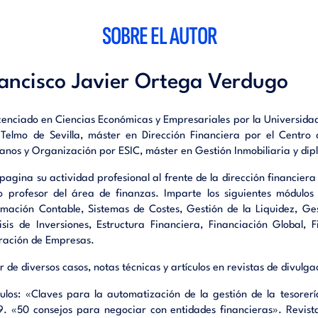
iento financiero necesario no sólo para entender los concepto
si no los propios ejemplos que se utilizan en las explicaciones.
SOBRE EL AUTOR
 estudio detenido del contenido del presente cuaderno es aco
 en paralelo con la utilización del propio Excel. La mejor manera de 
ancisco Javier Ortega Verdugo
os es practicar un poco.
nido propuesto está estructurado en seis partes:
icenciado en Ciencias Económicas y Empresariales por la Universidad 
Telmo de Sevilla, máster en Dirección Financiera por el Centro 
rimera tratará en detalle las fórmulas financieras de Microsof
nos y Organización por ESIC, máster en Gestión Inmobiliaria y di
os para qué sirven cada una de ellas, cuál es su sintaxis y las ex
agina su actividad profesional al frente de la dirección financier
ejemplo.
 profesor del área de finanzas. Imparte los siguientes módulo
rmación Contable, Sistemas de Costes, Gestión de la Liquidez, Ge
a segunda parte veremos, mediante un sencillo ejemplo, cómo c
isis de Inversiones, Estructura Financiera, Financiación Global, 
ios. Para ellos partiremos de un modelo económico creado en
ración de Empresas.
emos el cambio de una de sus variables.
r de diversos casos, notas técnicas y artículos en revistas de divulg
ercera parte nos enseñará cómo resolver ecuaciones lineales
ta con la función Buscar Objetivo.
culos: «Claves para la automatización de la gestión de la tesorer
. «50 consejos para negociar con entidades financieras». Revis