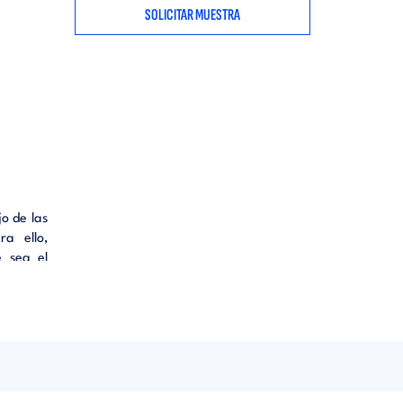
SOLICITAR MUESTRA
o de las
ra ello,
e sea el
cuaderno
a master
emáticos
l manejo
n cierto