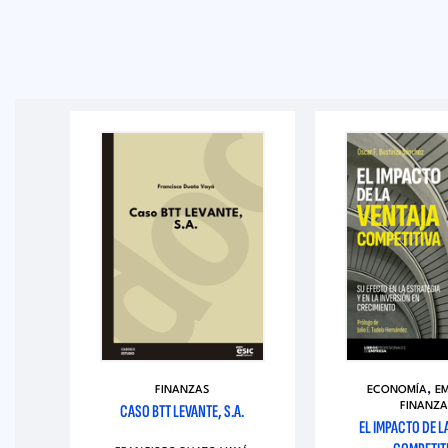
,
S
FINANZAS
ECONOMÍA
E
S
CASO BTT LEVANTE, S.A.
FINANZA
EL IMPACTO DE L
EA: