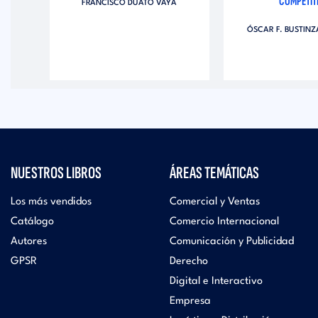
COMPETIT
 DE
FRANCISCO DUATO VAYÁ
TIVA
ÓSCAR F. BUSTIN
EZ
NUESTROS LIBROS
ÁREAS TEMÁTICAS
Los más vendidos
Comercial y Ventas
Catálogo
Comercio Internacional
Autores
Comunicación y Publicidad
GPSR
Derecho
Digital e Interactivo
Empresa