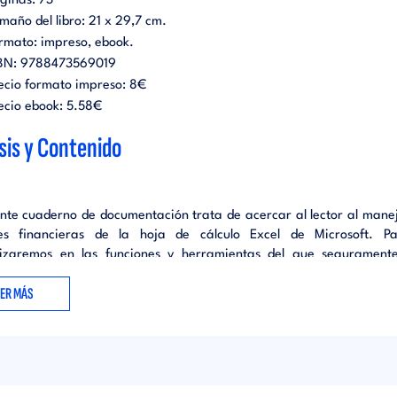
ginas:
73
maño del libro:
21 x 29,7 cm.
rmato:
impreso
ebook
.
BN:
9788473569019
ecio formato impreso:
8€
ecio ebook:
5.58€
sis y Contenido
ente cuaderno de documentación trata de acercar al lector al manej
des financieras de la hoja de cálculo Excel de Microsoft. Pa
izaremos en las funciones y herramientas del que segurament
e de ofimática más utilizado en el campo de las finanzas. Este 
EER MÁS
e ser un complemento útil para los alumnos que cursen un program
cción general o dirección financiera como apoyo a los cálculos mat
tratan en los módulos financieros de ambos programas.
enido del cuaderno presupone al lector tanto un dominio básico en e
hojas de cálculo y en concreto de Microsoft Excel, así como u