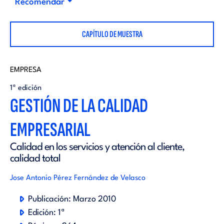
i
Recomendar
d
t
CAPÍTULO DE MUESTRA
i
o
t
EMPRESA
r
1ª edición
o
GESTIÓN DE LA CALIDAD
i
EMPRESARIAL
r
a
Calidad en los servicios y atención al cliente,
i
calidad total
l
Jose Antonio Pérez Fernández de Velasco
a
Publicación:
Marzo 2010
l
Edición:
1ª