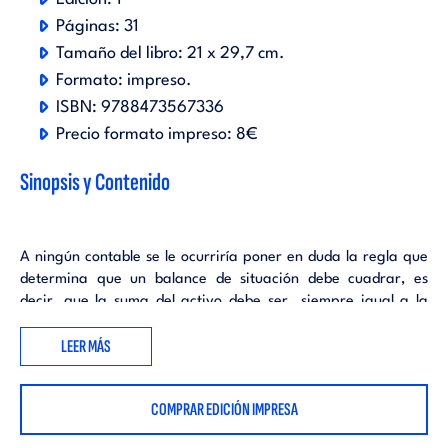
Páginas:
31
Tamaño del libro:
21 x 29,7 cm.
Formato:
impreso
.
ISBN:
9788473567336
Precio formato impreso:
8€
Sinopsis y Contenido
A ningún contable se le ocurriría poner en duda la regla que
determina que un balance de situación debe cuadrar, es
decir, que la suma del activo debe ser siempre igual a la
suma del patrimonio neto y pasivo. Esto es un axioma
LEER MÁS
inviolable en la técnica contable. Precisamente es la base de
su método. Un descuadre en el balance produciría cierto
nerviosismo y perturbación en el contable al descubrir que
COMPRAR EDICIÓN IMPRESA
algo ha debido hacer mal para que esa circunstancia se haya
producido.