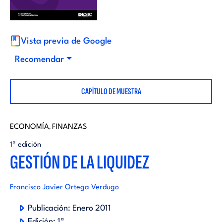
i
d
t
i
Vista previa de Google
o
Recomendar
t
r
CAPÍTULO DE MUESTRA
o
i
r
ECONOMÍA
FINANZAS
,
a
1ª edición
i
GESTIÓN DE LA LIQUIDEZ
l
a
Francisco Javier Ortega Verdugo
l
Publicación:
Enero 2011
Edición:
1ª