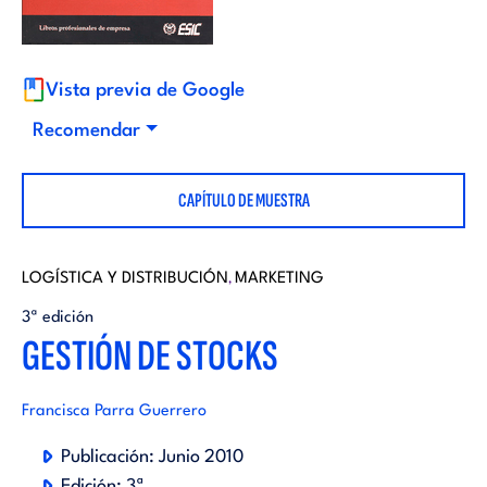
i
d
t
i
Vista previa de Google
o
Recomendar
t
r
CAPÍTULO DE MUESTRA
o
i
r
LOGÍSTICA Y DISTRIBUCIÓN
MARKETING
,
a
3ª edición
i
GESTIÓN DE STOCKS
l
a
Francisca Parra Guerrero
l
Publicación:
Junio 2010
Edición:
3ª