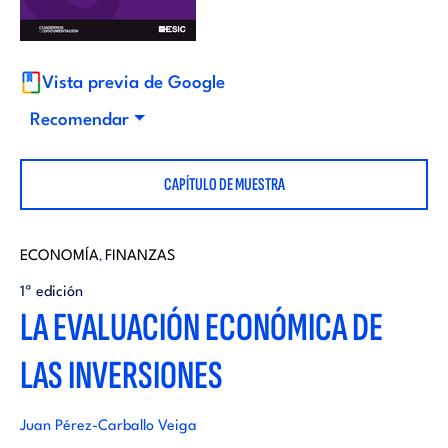
i
d
t
i
Vista previa de Google
o
Recomendar
t
r
CAPÍTULO DE MUESTRA
o
i
r
ECONOMÍA
FINANZAS
,
a
1ª edición
i
LA EVALUACIÓN ECONÓMICA DE
l
LAS INVERSIONES
a
l
Juan Pérez-Carballo Veiga