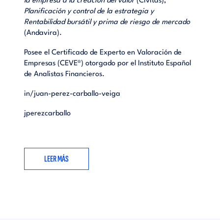
la empresa a la creación del valor
(Civitas);
6.5 Tasa interna de rentabilidad corregida (TIRC)
Planificación y control de la estrategia y
6.6 Índice de rendimiento (IR)
Rentabilidad bursátil y prima de riesgo de mercado
(Andavira).
7. La relación entre los métodos de evaluación de inversiones
8. El análisis del riesgo económico
Posee el Certificado de Experto en Valoración de
9. La decisión de abandonar el proyecto
Empresas (CEVE®) otorgado por el Instituto Español
10. Algunos aspectos de la evaluación económica de
de Analistas Financieros.
proyectos
in/juan-perez-carballo-veiga
11. El apalancamiento de la rentabilidad del proyecto
12. Resumen y conclusiones
jperezcarballo
Anexo 1: el proceso de la función de invertir
Anexo 2: la relación entre la TIRC y el VAN
Bibliografía
LEER MÁS