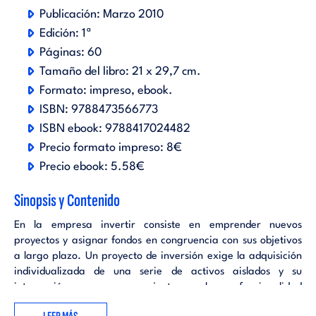
Publicación:
Marzo 2010
Edición:
1ª
Páginas:
60
Tamaño del libro:
21 x 29,7 cm.
Formato:
impreso
ebook
.
ISBN:
9788473566773
ISBN ebook:
9788417024482
Precio formato impreso:
8€
Precio ebook:
5.58€
Sinopsis y Contenido
En la empresa invertir consiste en emprender nuevos
proyectos y asignar fondos en congruencia con sus objetivos
a largo plazo. Un proyecto de inversión exige la adquisición
individualizada de una serie de activos aislados y su
integración, para que su conjunto cumpla una funcionalidad
específica, capaz de generar unas rentas superiores a la