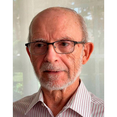
principales: su vida o duración, su tamaño, su movimiento de
fondos, que estima la diferencia entre los cobros y los pagos
previstos en cada periodo, y sus indicadores de medida. Se
revisan en detalle estos indicadores más habituales, sus
ventajas y limitaciones y la relación que hay entre ellos.
Posteriormente se evalúa el riesgo del proyecto, es decir, la
posibilidad de que genere pérdidas significativas, y para ello
se describen tres métodos: la formulación de escenarios
alternativos, el análisis de la sensibilidad del proyecto a sus
principales variables y la utilización de la simulación para
configurar el perfil de riesgo del proyecto.
Por último, se revisan algunas áreas de la evaluación de
proyectos de especial importancia como son: la decisión de
cancelar un proyecto; la penalización de los proyectos
estratégicos por usar el método del descuento de flujos; el
desglose del proyecto por tramos de riesgo y la utilización de
tasas de descuento diferentes en cada tramo; la relevancia
del riesgo sistemático del proyecto y la necesidad de utilizar