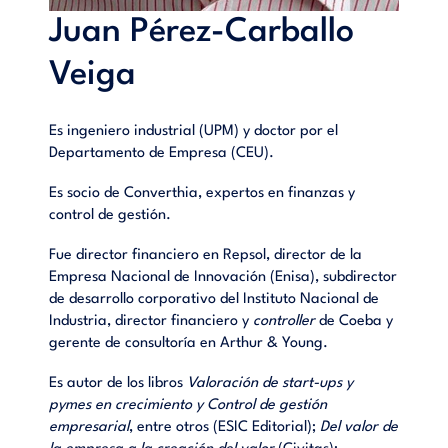
tasas diferentes para cada proyecto; y la consideración en el
Juan Pérez-Carballo
análisis de las opciones que, en general, ofrece todo proyecto
y que aportan una flexibilidad que añade valor. Por último,
Veiga
se diferencia entre la rentabilidad económica del proyecto y
la rentabilidad de su promotor a fin de mostrar los efectos
favorables y las limitaciones del denominado apalancamiento
Es ingeniero industrial (UPM) y doctor por el
financiero.
Departamento de Empresa (CEU).
Índice
Es socio de Converthia, expertos en finanzas y
control de gestión.
1. La función de invertir
2. El valor creado por el proyecto
Fue director financiero en Repsol, director de la
3. La dimensión económica del proyecto
Empresa Nacional de Innovación (Enisa), subdirector
4. Previsión del movimiento de fondos
de desarrollo corporativo del Instituto Nacional de
5. Criterios para estimar el movimiento de fondos
Industria, director financiero y
controller
de Coeba y
6. Los indicadores para la evaluación económica
gerente de consultoría en Arthur & Young.
6.1 Capitalización y actualización
Es autor de los libros
Valoración de start-ups y
6.2 Período de recuperación (PR)
pymes en crecimiento y Control de gestión
6.3 Valor actual neto (VAN)
empresarial
, entre otros (ESIC Editorial);
Del valor de
6.4 Tasa interna de rentabilidad (TIR)