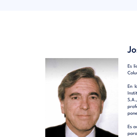
como so
sobre la
nuevos 
Además,
empresa
desarro
práctic
Jo
permite
12 esta
tanto d
Es l
diagram
Colu
Plan Ge
El auto
En l
profeso
Inst
YORK), 
S.A.
españo
prof
multina
pone
Grupo E
Consejer
Es a
para