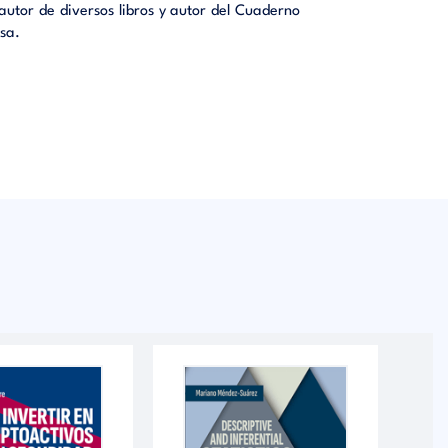
autor de diversos libros y autor del Cuaderno
ros como
esa.
ilidad y
liquidez
álisis de
iones de
álisis de