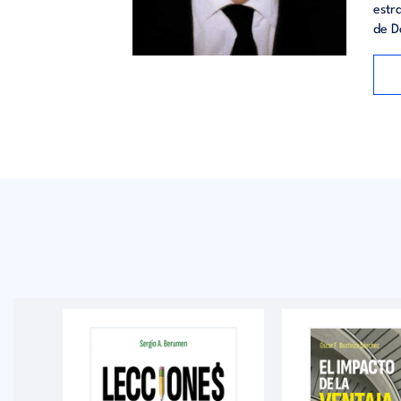
Índice:
estr
Las pos
de D
soporte
solvenc
empresar
las dec
inversió
los cost