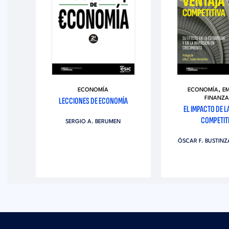
,
AS
ECONOMÍA
ECONOMÍA
E
TIAL
LECCIONES DE ECONOMÍA
FINANZA
EL IMPACTO DE L
COMPETIT
SERGIO A. BERUMEN
EZ
ÓSCAR F. BUSTIN