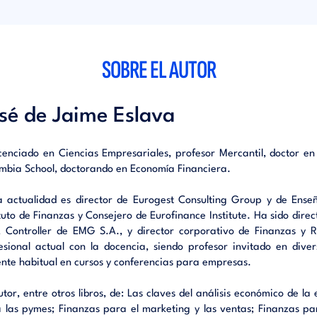
bre la rentabilidad financiera de los accionistas o propietarios, 
s políticas de crecimiento empresarial e incluso, sobre la rentabili
proyectos de inversión.
 el libro aporta como novedades, por un lado, el caso práctic
SOBRE EL AUTOR
 que a lo largo de cada uno de sus capítulos detalla como ej
llo completo de todos los ratios que se explicitan así como su 
o. Por otro lado, se incorpora al libro un CD con un potente simul
sé de Jaime Eslava
 incluir, interpretar, analizar y comparar de forma rápida y comple
dos financieros (Balances y Cuentas de Pérdidas y Ganancias) que s
e una sola empresa como de diferentes empresas, a través de 
icenciado en Ciencias Empresariales, profesor Mercantil, doctor e
as perfectamente ajustados a las exigencias de la Nueva Contabil
mbia School, doctorando en Economía Financiera.
neral Contable Español, publicado en noviembre de 2007.
r: José de Jaime Eslava. Licenciado en Ciencias Económicas y Empres
a actualidad es director de Eurogest Consulting Group y de Ense
r mercantil y con varios títulos de MBA ( EOI, PDG IESE; EPBA Colu
ituto de Finanzas y Consejero de Eurofinance Institute. Ha sido dir
ha sido director corporativo de finanzas y riesgos de diferentes 
, Controller de EMG S.A., y director corporativo de Finanzas 
las y director de estrategia corporativa de filiales españ
esional actual con la docencia, siendo profesor invitado en dive
cionales, desempeñando actualmente las funciones de Socio Dire
nte habitual en cursos y conferencias para empresas.
CG Consultores de Dirección, Presidente del Instituto Español de F
o de EuroFinance Institute para España y del Instituto Tecnológico L
utor, entre otros libros, de: Las claves del análisis económico de l
 las pymes; Finanzas para el marketing y las ventas; Finanzas pa