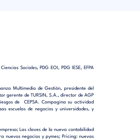
así como
dad de de
o de una
emplo un
análisis
ador que
ta hasta
e desee,
ratios y
n Ciencias Sociales, PDG EOI, PDG IESE, EFPA
idad del
ariales,
ñanza Multimedia de Gestión, presidente del
mbia New
ector gerente de TURSIN, S.A., director de AGP
empresas
y Riesgos de CEPSA. Compagina su actividad
olas de
rsas escuelas de negocios y universidades, y
ctor del
inanzas,
atino.
a empresa; Las claves de la nueva contabilidad
ra nuevos negocios y pymes; Pricing: nuevas