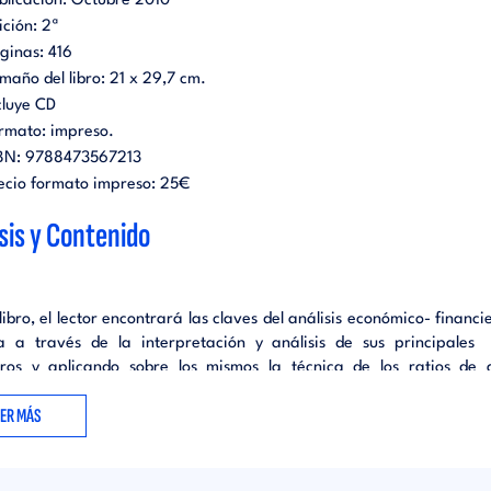
blicación:
Octubre 2010
ición:
2ª
ginas:
416
maño del libro:
21 x 29,7 cm.
cluye CD
rmato:
impreso
.
BN:
9788473567213
ecio formato impreso:
25€
sis y Contenido
libro, el lector encontrará las claves del análisis económico- financi
 a través de la interpretación y análisis de sus principales
eros y aplicando sobre los mismos la técnica de los ratios de 
do su contenido, metodología y definición de conceptos a los direc
EER MÁS
eros, su objetivo es facilitar a dichos directivos la comprensión 
os ratios económico- financieros fundamentales que puedan
ente su proceso de adopción de decisiones de nivel directivo, tan
de acciones que incidan sobre la rentabilidad económica de la 