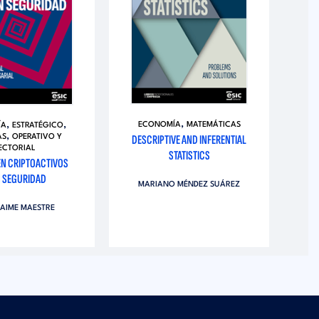
,
,
,
ECONOMÍA
MATEMÁTICAS
ÍA
ESTRATÉGICO
,
DESCRIPTIVE AND INFERENTIAL
AS
OPERATIVO Y
ECTORIAL
STATISTICS
EN CRIPTOACTIVOS
 SEGURIDAD
MARIANO MÉNDEZ SUÁREZ
JAIME MAESTRE