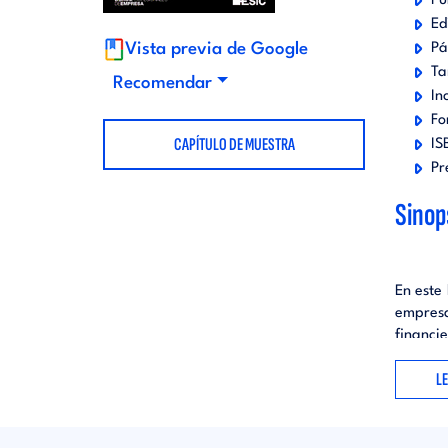
Pu
t
Ed
d
Pá
Vista previa de Google
Ta
o
Recomendar
i
In
Fo
r
t
CAPÍTULO DE MUESTRA
IS
Pr
i
o
Sinop
a
r
En este 
l
i
empresa
financi
Orienta
a
L
financi
aquell
eficazm
l
ámbito 