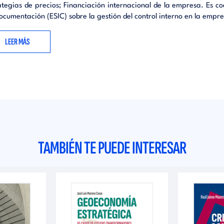
ategias de precios; Financiación internacional de la empresa. Es co
iciones económico-financieras de la empresa.- Los estados financie
ocumentación (ESIC) sobre la gestión del control interno en la empr
s del análisis de la gestión empresarial.- El análisis de la rentab
ia de la empresa.- El análisis del capital circulante y la 
LEER MÁS
ial.- El análisis de los costes de la financiación empresarial.- El an
isiones de crecimiento empresarial.- El análisis de las decis
n.- El análisis de la rentabilidad de los proyectos de inversión.- El an
es y la rentabilidad de los productos.
TAMBIÉN TE PUEDE INTERESAR