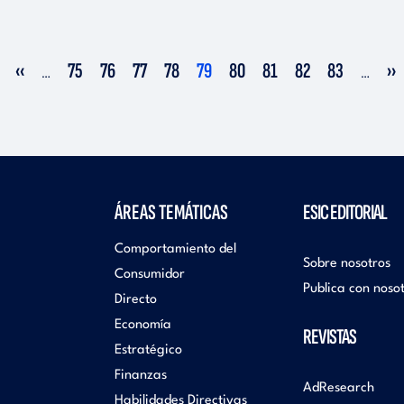
Página
‹‹
Página
75
Página
76
Página
77
Página
78
Página
79
Página
80
Página
81
Página
82
Página
83
Si
››
…
…
anterior
actual
pá
ÁREAS TEMÁTICAS
ESIC EDITORIAL
Comportamiento del
Sobre nosotros
Consumidor
Publica con noso
Directo
Economía
REVISTAS
Estratégico
Finanzas
AdResearch
Habilidades Directivas