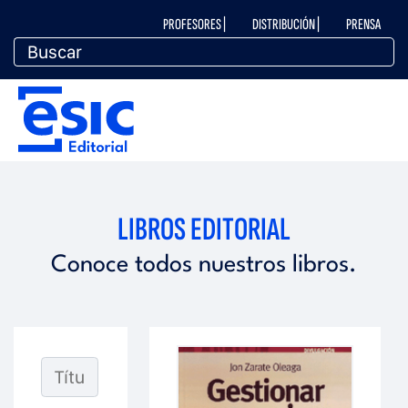
Pasar
M
PROFESORES |
DISTRIBUCIÓN |
PRENSA
al
contenido
principal
e
M
n
e
ú
n
LIBROS EDITORIAL
t
ú
Conoce todos nuestros libros.
o
e
p
d
e