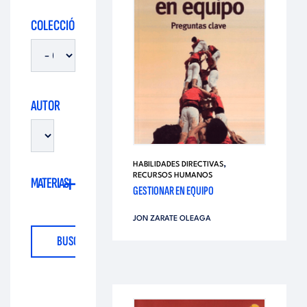
i
d
COLECCIÓN
t
i
o
t
AUTOR
r
o
i
,
HABILIDADES DIRECTIVAS
r
RECURSOS HUMANOS
MATERIAS
a
GESTIONAR EN EQUIPO
i
JON ZARATE OLEAGA
l
a
l