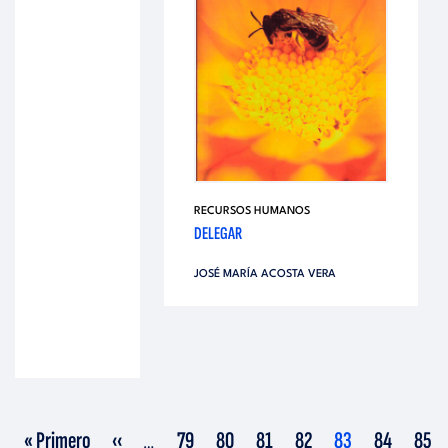
RECURSOS HUMANOS
DELEGAR
JOSÉ MARÍA ACOSTA VERA
Primera
Página
Página
Página
Página
Página
Página
Página
Pági
« Primero
‹‹
79
80
81
82
83
84
85
…