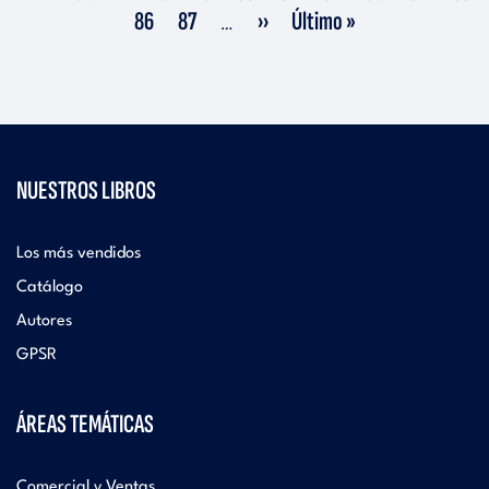
página
anterior
actual
Página
Página
Siguiente
Última
86
87
››
Último »
…
página
página
NUESTROS LIBROS
Los más vendidos
Catálogo
Autores
GPSR
ÁREAS TEMÁTICAS
Comercial y Ventas