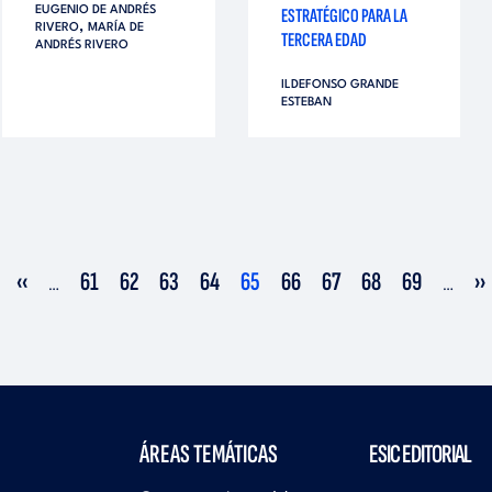
EUGENIO DE ANDRÉS
ESTRATÉGICO PARA LA
,
RIVERO
MARÍA DE
TERCERA EDAD
ANDRÉS RIVERO
ILDEFONSO GRANDE
ESTEBAN
Página
‹‹
Página
61
Página
62
Página
63
Página
64
Página
65
Página
66
Página
67
Página
68
Página
69
Si
››
…
…
anterior
actual
pá
ÁREAS TEMÁTICAS
ESIC EDITORIAL