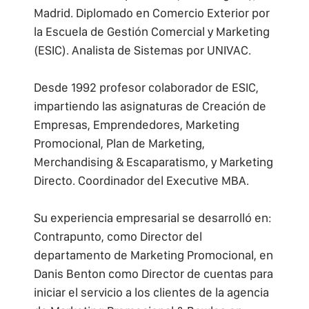
ÍNDICE
Madrid. Diplomado en Comercio Exterior por
la Escuela de Gestión Comercial y Marketing
PLANIFICACIÓN Y MARKETING
(ESIC). Analista de Sistemas por UNIVAC.
EL PLAN DE MARKETING
LA ELABORACIÓN DEL PLAN DE MARKETING
FASES DE UN PLAN DE MARKETING
Desde 1992 profesor colaborador de ESIC,
DESARROLLO DE LA GUÍA PRÁCTICA
impartiendo las asignaturas de Creación de
Características específicas del Marketing Industrial a tener en
Empresas, Emprendedores, Marketing
cuenta al elaborar un Plan de Marketing.
Promocional, Plan de Marketing,
Características específicas del Marketing de Servicios a tener
en cuenta al elaborar un Plan de Marketing.
Merchandising & Escaparatismo, y Marketing
Directo. Coordinador del Executive MBA.
Su experiencia empresarial se desarrolló en:
Contrapunto, como Director del
departamento de Marketing Promocional, en
Danis Benton como Director de cuentas para
iniciar el servicio a los clientes de la agencia