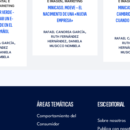
,
GITAL E
E IMAGEN
MARKETING
E IMAG
ARKETING
MINICASO. MOEVE – EL
MINICA
R VERDE -
NACIMIENTO DE UNA «NUEVA
CAMBRID
AR UN E-
EMPRESA»
CUANDO 
E EN EL
PAÑOL
,
RAFAEL CANOREA GARCÍA
RUTH FERNÁNDEZ
RAFAEL 
,
HERNÁNDEZ
DANIELA
,
A GARCÍA
RUT
MUSICCO NOMBELA
NDEZ
HERNÁ
ANIELA
MUSI
MBELA
ÁREAS TEMÁTICAS
ESIC EDITORIAL
Comportamiento del
Sobre nosotros
Consumidor
Publica con noso