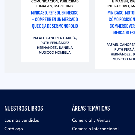
,
COMUNICACIÓN, PUBLICIDAD
E IMAGEN
DI
,
,
E IMAGEN
MARKETING
INTERACTIVO
M
MINICASO. REPSOL EN MÉXICO
MINICASO. MOTO
U
– COMPETIR EN UN MERCADO
CÓMO POSICION
G Y
QUE DEJA DE SER MONOPOLIO
COMMERCE VERD
MERCADO ES
,
RAFAEL CANOREA GARCÍA
,
ÍA
RUTH FERNÁNDEZ
RAFAEL CANORE
,
HERNÁNDEZ
DANIELA
RUTH FERNÁ
MUSICCO NOMBELA
,
HERNÁNDEZ
D
MUSICCO NO
NUESTROS LIBROS
ÁREAS TEMÁTICAS
Los más vendidos
Comercial y Ventas
Catálogo
Comercio Internacional