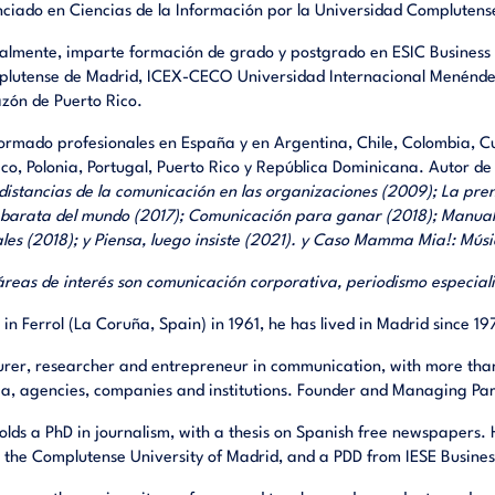
nciado en Ciencias de la Información por la Universidad Complutens
almente, imparte formación de grado y postgrado en ESIC Business
lutense de Madrid, ICEX-CECO Universidad Internacional Menéndez
zón de Puerto Rico.
ormado profesionales en España y en Argentina, Chile, Colombia, C
co, Polonia, Portugal, Puerto Rico y República Dominicana. Autor de 
 distancias de la comunicación en las organizaciones (2009); La pr
barata del mundo (2017); Comunicación para ganar (2018); Manual
ales (2018); y Piensa, luego insiste (2021). y Caso Mamma Mia!: Músi
áreas de interés son comunicación corporativa, periodismo especial
 in Ferrol (La Coruña, Spain) in 1961, he has lived in Madrid since 19
urer, researcher and entrepreneur in communication, with more than
a, agencies, companies and institutions. Founder and Managing Par
olds a PhD in journalism, with a thesis on Spanish free newspapers. 
 the Complutense University of Madrid, and a PDD from IESE Busines