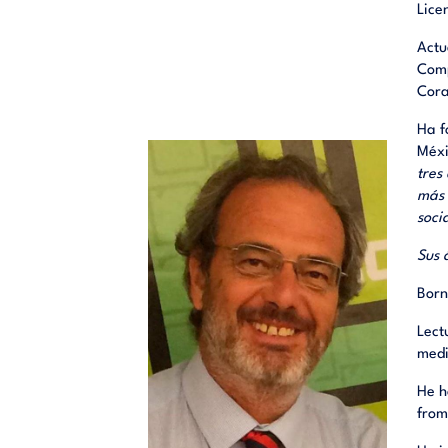
Lice
Actu
Comp
Cora
Ha f
Méxi
tres
más 
soci
Sus 
Born
Lect
medi
He h
from