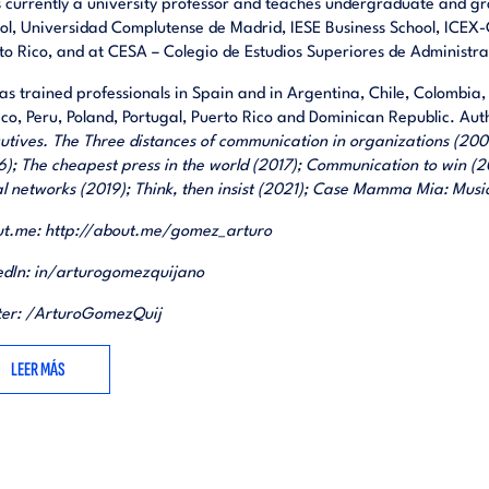
s currently a university professor and teaches undergraduate and g
ol, Universidad Complutense de Madrid, IESE Business School, ICE
to Rico, and at CESA – Colegio de Estudios Superiores de Administra
as trained professionals in Spain and in Argentina, Chile, Colombia
co, Peru, Poland, Portugal, Puerto Rico and Dominican Republic. Aut
utives. The Three distances of communication in organizations (200
6); The cheapest press in the world (2017); Communication to win (2
al networks (2019); Think, then insist (2021); Case Mamma Mia: Mus
ut.me:
http://about.me/gomez_arturo
edIn:
in/arturogomezquijano
ter:
/ArturoGomezQuij
LEER MÁS