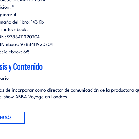
blicación:
Marzo 2024
ición:
ª
ginas:
4
maño del libro:
143 Kb
rmato:
ebook
.
BN:
9788411920704
BN ebook:
9788411920704
ecio ebook:
6€
sis y Contenido
nari
o
as de incorporar como director de comunicación de la productora q
 el show ABBA Voyage en Londres.
contratado para crear un plan de comunicación del espectáculo par
 se ha consolidado entre las audiencias del Reino Unido, darlo a con
EER MÁS
 las principales capitales europeas. Para ello, te entregan el siguie
.