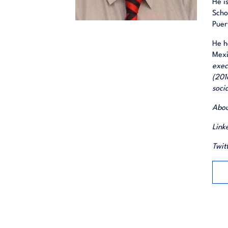
He i
Scho
Puer
He h
Mexi
exec
(201
soci
Abo
Link
Twit