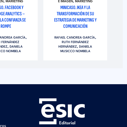
,
,
EN
MARKETING
E IMAGEN
MARKETING
CO
SO. FACEBOOK Y
MINICASO. IKEA Y LA
MI
GE ANALYTICS –
TRANSFORMACIÓN DE SU
– 
LA CONFIANZA SE
ESTRATEGIA DE MARKETING Y
QU
ROMPE
COMUNICACIÓN
R
,
,
CANOREA GARCÍA
RAFAEL CANOREA GARCÍA
H FERNÁNDEZ
RUTH FERNÁNDEZ
,
,
NDEZ
DANIELA
HERNÁNDEZ
DANIELA
CCO NOMBELA
MUSICCO NOMBELA
tros