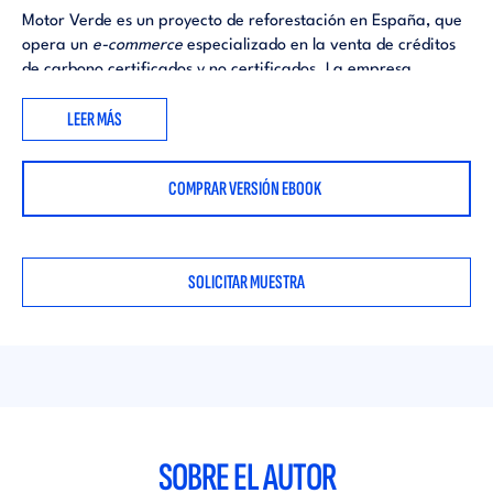
Motor Verde es un proyecto de reforestación en España, que
opera un
e-commerce
especializado en la venta de créditos
de carbono certificados y no certificados. La empresa
permite a usuarios individuales y a pymes
LEER MÁS
mitigar/compensar sus emisiones de CO₂ de manera sencilla
a través de su plataforma digital, comprando créditos que
financian proyectos sostenibles de reforestación.
COMPRAR VERSIÓN EBOOK
Motor Verde lanza este producto al mercado español como
parte de su estrategia de expansión.
SOLICITAR MUESTRA
SOBRE EL AUTOR