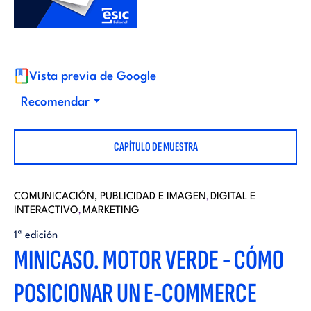
i
d
t
i
o
Vista previa de Google
t
Recomendar
r
o
CAPÍTULO DE MUESTRA
i
r
a
COMUNICACIÓN, PUBLICIDAD E IMAGEN
DIGITAL E
,
INTERACTIVO
MARKETING
i
,
l
1ª edición
MINICASO. MOTOR VERDE - CÓMO
a
POSICIONAR UN E-COMMERCE
l