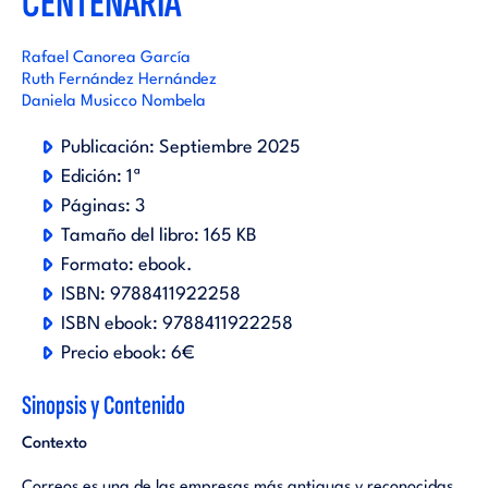
CENTENARIA
Rafael Canorea García
Ruth Fernández Hernández
Daniela Musicco Nombela
Publicación:
Septiembre 2025
Edición:
1ª
Páginas:
3
Tamaño del libro:
165 KB
Formato:
ebook
.
ISBN:
9788411922258
ISBN ebook:
9788411922258
Precio ebook:
6€
Sinopsis y Contenido
Contexto
Correos es una de las empresas más antiguas y reconocidas