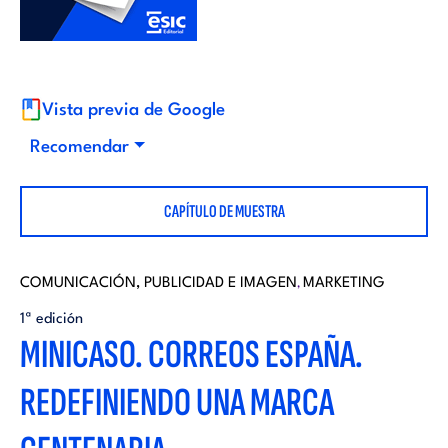
i
d
t
i
o
Vista previa de Google
t
Recomendar
r
o
CAPÍTULO DE MUESTRA
i
r
a
COMUNICACIÓN, PUBLICIDAD E IMAGEN
MARKETING
,
i
1ª edición
l
MINICASO. CORREOS ESPAÑA.
a
REDEFINIENDO UNA MARCA
l