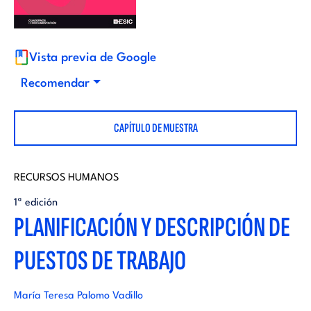
i
d
t
i
Vista previa de Google
o
Recomendar
t
r
CAPÍTULO DE MUESTRA
o
i
r
RECURSOS HUMANOS
a
1ª edición
i
PLANIFICACIÓN Y DESCRIPCIÓN DE
l
PUESTOS DE TRABAJO
a
l
María Teresa Palomo Vadillo