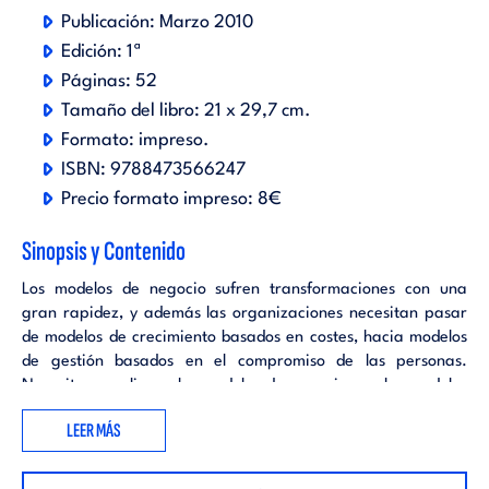
Publicación:
Marzo 2010
Edición:
1ª
Páginas:
52
Tamaño del libro:
21 x 29,7 cm.
Formato:
impreso
.
ISBN:
9788473566247
Precio formato impreso:
8€
Sinopsis y Contenido
Los modelos de negocio sufren transformaciones con una
gran rapidez, y además las organizaciones necesitan pasar
de modelos de crecimiento basados en costes, hacia modelos
de gestión basados en el compromiso de las personas.
Necesitamos alinear los modelos de negocio con los modelos
de gestión de personas para así favorecer el atraer, retener
LEER MÁS
y comprometer a las personas con talento, así como nuevos
enfoques, orientados hacia el Alto Desempeño de las Personas
que estén soportados en sistemas o herramientas que