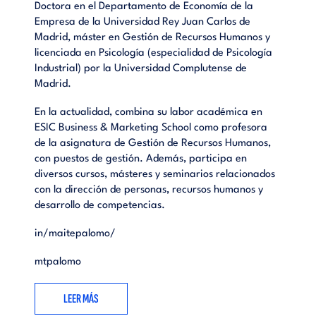
Doctora en el Departamento de Economía de la
materiales necesarios 4.2. Fase de ejecución 4.2.1. Recogida
Empresa de la Universidad Rey Juan Carlos de
de datos y análisis de las informaciones 4.2.2. Elaboración de
Madrid, máster en Gestión de Recursos Humanos y
la descripción previa de los puestos de trabajo 4.2.3.
licenciada en Psicología (especialidad de Psicología
Verificación y elaboración de las descripciones definitivas de
Industrial) por la Universidad Complutense de
los puestos Elaboración del informe final 4.3. Fase de control
Madrid.
ANEXO I. Conceptos claves ANEXO II. Cuestionario para el
análisis de los puestos de trabajo BIBLIOGRAFÍA
En la actualidad, combina su labor académica en
ESIC Business & Marketing School como profesora
de la asignatura de Gestión de Recursos Humanos,
con puestos de gestión. Además, participa en
diversos cursos, másteres y seminarios relacionados
con la dirección de personas, recursos humanos y
desarrollo de competencias.
in/maitepalomo/
mtpalomo
LEER MÁS