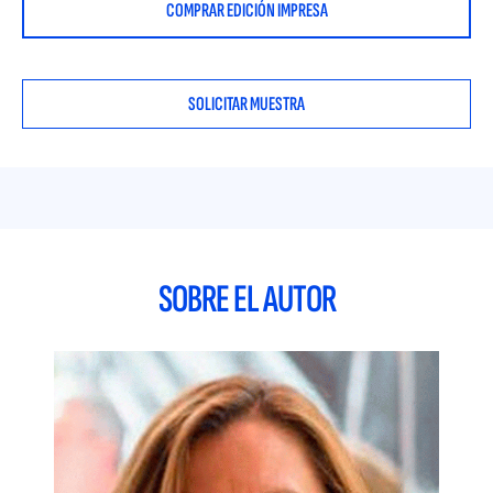
COMPRAR EDICIÓN IMPRESA
proporcionen información objetiva y aporten valor en
relación a las personas y de los puestos, y que aporten valor
a los procesos.
SOLICITAR MUESTRA
Los modelos centrados en los puestos de trabajo han quedado
claramente obsoletos. Ahora bien, no podemos olvidar que el
Puesto de Trabajo constituye el vínculo entre las
características de la organización y las personas, y va a
determinar las actividades que debe realizar el ocupante del
mismo, las competencias que debe poseer, el salario que va a
recibir, su contexto físico, social y organizativo, etc., por
tanto, el buen conocimiento de los puestos de trabajo es el
SOBRE EL AUTOR
punto de partida de todas las actividades que se desarrollan
en el área de la gestión de recursos humanos y en la gestión
del talento.
En este documento, se establecen las fases del proceso
necesarias para tener éxito en la planificación y despliegue
de un proyecto de Análisis de Puestos. Además, se incide en
los diferentes métodos existentes para el proceso técnico y