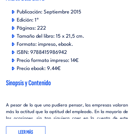
Publicación:
Septiembre 2015
Edición:
1ª
Páginas:
222
Tamaño del libro:
15 x 21,5 cm.
Formato:
impreso
ebook
.
ISBN:
9788415986942
Precio formato impreso:
14€
Precio ebook:
9.44€
Sinopsis y Contenido
A pesar de lo que uno pudiera pensar, las empresas valoran
más la actitud que la aptitud del empleado. En la mayoría de
las ocasiones, sin tan siquiera caer en la cuenta de este
paradigma, casi todos creen que lo único importante son los
LEER MÁS
conocimientos y la experiencia previa; sin embargo a la hora