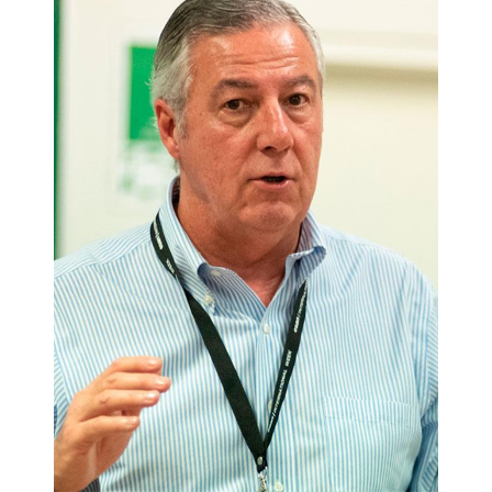
egresados y para aquellas personas que quieran mejorar su
carrera profesional. Les ayudará a ser más eficientes, a
tomar mejores decisiones, a lograr la realización personal y
profesional a través del trabajo en equipo, a compartir
objetivos e ilusiones. En definitiva, a ser un poco más felices
en su vida diaria.
Índice
Prólogo.- Preámbulo: Por qué y para quién hemos escrito esta
guía.- PARTE 1: Lo que más se valora: una buena actitud.- Las
actitudes más apreciadas.- PARTE 2: Una iniciación sobre
cómo moverse en la empresa.- Las relaciones
interpersonales.- La entrevista personal.- La reunión.-
Despachar con el jefe.- PARTE 3: Una aproximación a una
comunicación más eficaz.- Redactar informes.- Los emails:
una herramienta o un tormento.- Las presentaciones.- PARTE
4: Un método de trabajo más productivo.- El decálogo.-
PARTE 5: Un plan de acción acorde con mis objetivos.- Mi
plan de acción.