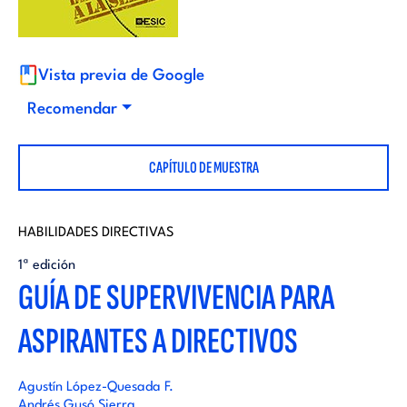
i
d
t
i
Vista previa de Google
o
Recomendar
t
r
CAPÍTULO DE MUESTRA
o
i
r
HABILIDADES DIRECTIVAS
a
1ª edición
i
GUÍA DE SUPERVIVENCIA PARA
l
ASPIRANTES A DIRECTIVOS
a
l
Agustín López-Quesada F.
Andrés Gusó Sierra