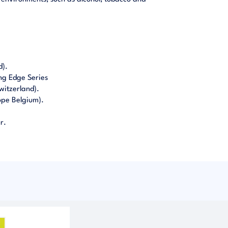
d).
ng Edge Series
itzerland).
pe Belgium).
r.