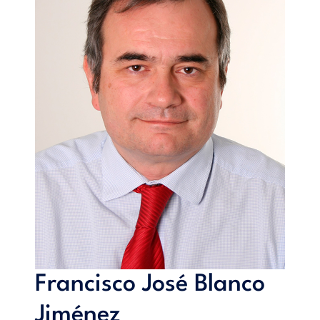
del libro, consistente en llevar a cabo un análisis
microeconómico de una empresa concreta: Caso de Estudio;
Posteriormente se plantean diferentes cuestiones y problemas
prácticos: Cuestiones a Resolver y Finalmente se cierra con
una batería de Cuestiones tipo Test, con la que se completa la
parte de análisis práctico de cada capítulo.
Índice:
1. Introducción.- Tema 2. Comportamiento de los
consumidores: teoría de la demanda.- Tema 3.
Comportamiento de los productores: teoría de la oferta.-
Tema 4. Un lugar de encuentro para el intercambio: el
mercado.- Tema 5. Mercado de competencia perfecta.-
Tema 6. Monopolio.- Tema 7. Oligopolio y competencia.-
Tema 8. Fallos de mercado e intervención pública.-
Bibliografía.
Francisco José Blanco
Jiménez