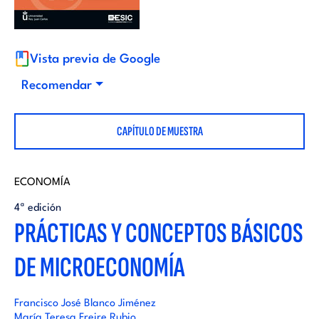
i
d
t
i
Vista previa de Google
o
Recomendar
t
r
CAPÍTULO DE MUESTRA
o
i
r
ECONOMÍA
a
4ª edición
i
PRÁCTICAS Y CONCEPTOS BÁSICOS
l
DE MICROECONOMÍA
a
l
Francisco José Blanco Jiménez
María Teresa Freire Rubio