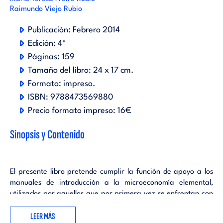
Raimundo Viejo Rubio
Publicación:
Febrero 2014
Edición:
4ª
Páginas:
159
Tamaño del libro:
24 x 17 cm.
Formato:
impreso
.
ISBN:
9788473569880
Precio formato impreso:
16€
Sinopsis y Contenido
El presente libro pretende cumplir la función de apoyo a los
manuales de introducción a la microeconomía elemental,
utilizados por aquellos que por primera vez se enfrentan con
el estudio de esta materia, siendo en la mayor parte de los
LEER MÁS
casos algo complementario para una formación más