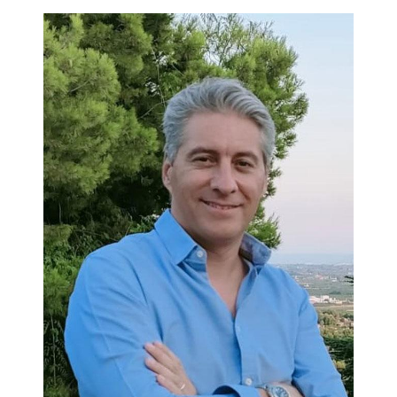
donde vamos no hay futuro… Ni pasado, ni presente.-
Capítulo 3. Un baño de realidad virtual- Capítulo 4. Las
comparaciones son odiosas, pero a partir de ahora, mucho
más. - Capítulo 5. No es nada personal, son solo robots.-
Capítulo 6. Demostremos a los robots que sabemos hacer bin
las cosas.- Capítulo 7. La relación humano-robot es
patética.- Capítulo 8. Reflexiones finales.- Bibliografía.