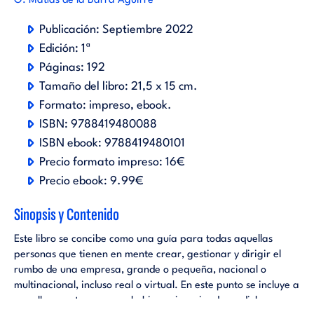
G. Matías de la Barra Aguirre
Publicación:
Septiembre 2022
Edición:
1ª
Páginas:
192
Tamaño del libro:
21,5 x 15 cm.
Formato:
impreso
ebook
.
ISBN:
9788419480088
ISBN ebook:
9788419480101
Precio formato impreso:
16€
Precio ebook:
9.99€
Sinopsis y Contenido
Este libro se concibe como una guía para todas aquellas
personas que tienen en mente crear, gestionar y dirigir el
rumbo de una empresa, grande o pequeña, nacional o
multinacional, incluso real o virtual. En este punto se incluye a
aquellos que tampoco se hubieran imaginado en dichas