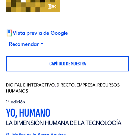
i
d
t
i
o
Vista previa de Google
t
Recomendar
r
o
CAPÍTULO DE MUESTRA
i
r
a
DIGITAL E INTERACTIVO
DIRECTO
EMPRESA
RECURSOS
,
,
,
HUMANOS
i
l
1ª edición
YO, HUMANO
a
LA DIMENSIÓN HUMANA DE LA TECNOLOGÍA
l