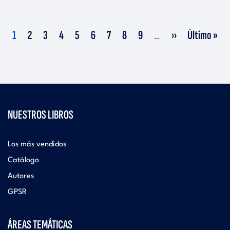
Current
Page
Page
Page
Page
Page
Page
Page
Page
Next
Last
1
2
3
4
5
6
7
8
9
››
Último »
…
page
page
page
NUESTROS LIBROS
Los más vendidos
Catálogo
Autores
GPSR
ÁREAS TEMÁTICAS