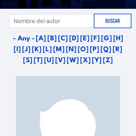
i
d
t
i
o
- Any -
[A]
[B]
[C]
[D]
[E]
[F]
[G]
[H]
t
[I]
[J]
[K]
[L]
[M]
[N]
[O]
[P]
[Q]
[R]
r
o
[S]
[T]
[U]
[V]
[W]
[X]
[Y]
[Z]
i
r
a
i
l
a
l