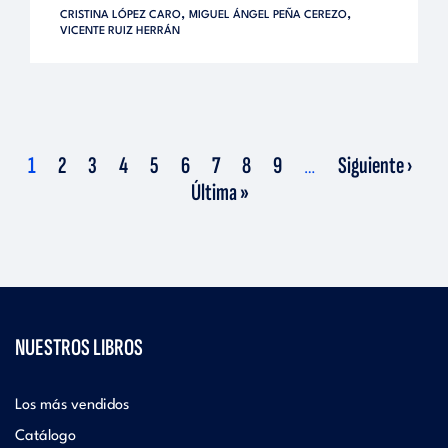
,
,
CRISTINA LÓPEZ CARO
MIGUEL ÁNGEL PEÑA CEREZO
VICENTE RUIZ HERRÁN
Current
Page
Page
Page
Page
Page
Page
Page
Page
Next
La
1
2
3
4
5
6
7
8
9
Siguiente ›
…
page
page
pa
Última »
NUESTROS LIBROS
Los más vendidos
Catálogo