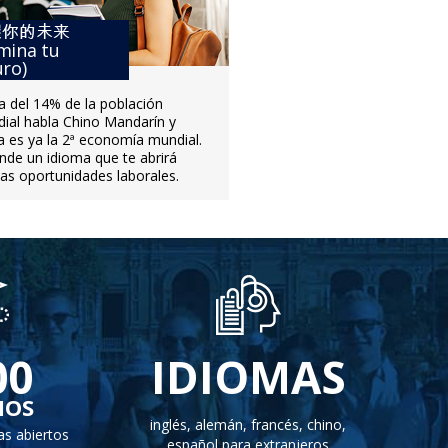
mina tu
uro)
a del 14% de la población
ial habla Chino Mandarín y
a es ya la 2ª economía mundial.
nde un idioma que te abrirá
as oportunidades laborales.
00
IDIOMAS
NOS
inglés, alemán, francés, chino,
s abiertos
español para extranjeros