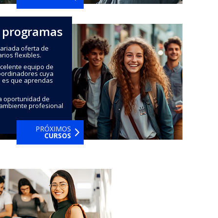
y
programas
riada oferta de
rios flexibles.
celente equipo de
oordinadores cuya
ón es que aprendas
a oportunidad de
 ambiente profesional
PRÓXIMOS
CURSOS