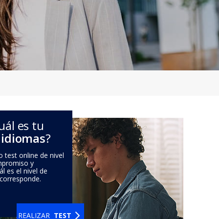
uál es tu
 idiomas
?
 test online de nivel
mpromiso y
 es el nivel de
 corresponde.
REALIZAR
TEST