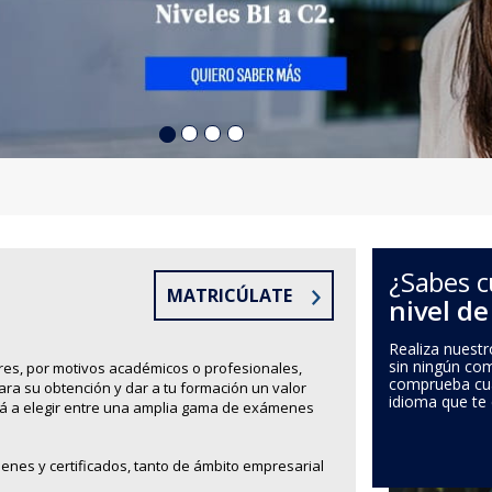
¿Sabes c
MATRICÚLATE
nivel de
Realiza nuestro
sin ningún co
res, por motivos académicos o profesionales,
comprueba cuál
para su obtención y dar a tu formación un valor
idioma que te
ará a elegir entre una amplia gama de exámenes
enes y certificados, tanto de ámbito empresarial