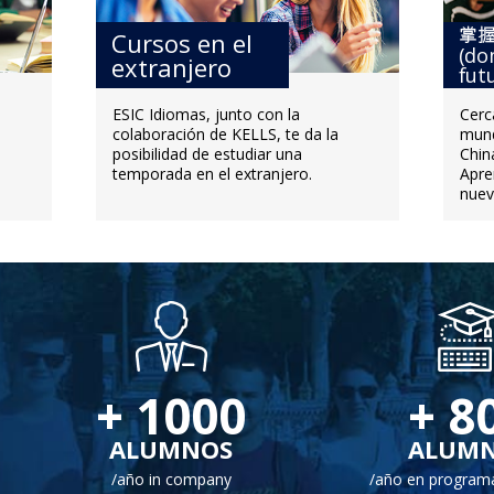
Cursos en el
(do
extranjero
fut
ESIC Idiomas, junto con la
Cerc
colaboración de KELLS, te da la
mund
posibilidad de estudiar una
Chin
temporada en el extranjero.
Apre
nuev
+
1000
+
8
ALUMNOS
ALUM
/año in company
/año en programa