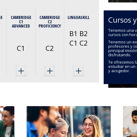
GE
CAMBRIDGE
CAMBRIDGE
LINGUASKILL
Cursos 
C1
C2
ADVANCED
PROFICIENCY
Tenemos una va
B1 B2
cursos con hora
C1 C2
Tenemos un ex
C1
C2
profesores y c
principal misi
disfrutando.
Te ofrecemos l
estudiar en un
y acogedor.