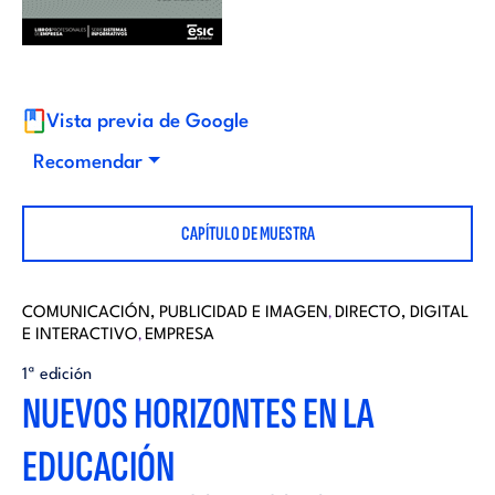
i
d
t
i
o
Vista previa de Google
t
Recomendar
r
o
CAPÍTULO DE MUESTRA
i
r
a
COMUNICACIÓN, PUBLICIDAD E IMAGEN
DIRECTO, DIGITAL
,
E INTERACTIVO
EMPRESA
i
,
l
1ª edición
NUEVOS HORIZONTES EN LA
a
EDUCACIÓN
l